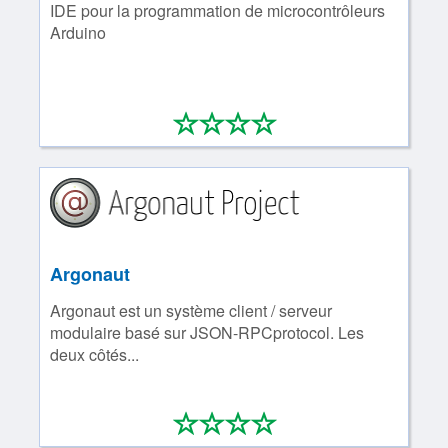
IDE pour la programmation de microcontrôleurs
Arduino
*
*
*
*
0/4
Argonaut
Argonaut est un système client / serveur
modulaire basé sur JSON-RPCprotocol. Les
deux côtés...
*
*
*
*
0/4