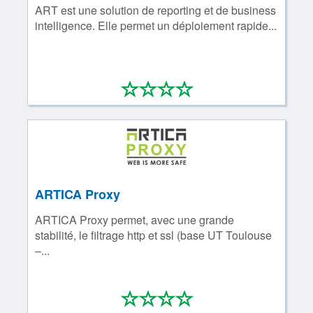
ART est une solution de reporting et de business
intelligence. Elle permet un déploiement rapide...
*
*
*
*
0/4
ARTICA Proxy
ARTICA Proxy permet, avec une grande
stabilité, le filtrage http et ssl (base UT Toulouse
–...
*
*
*
*
0/4