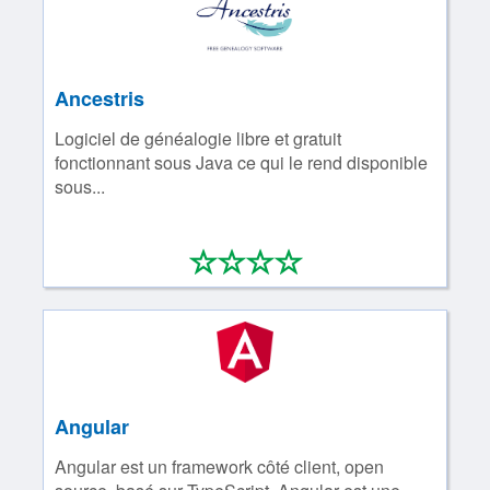
Ancestris
Logiciel de généalogie libre et gratuit
fonctionnant sous Java ce qui le rend disponible
sous...
*
*
*
*
0/4
Angular
Angular est un framework côté client, open