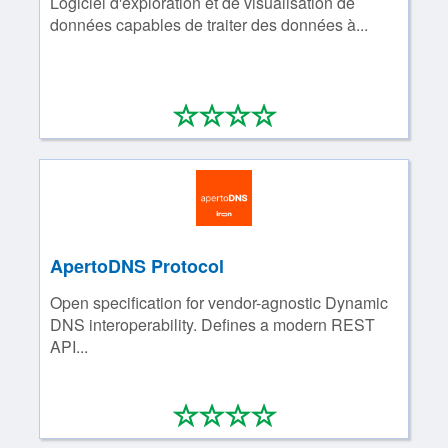
Logiciel d'exploration et de visualisation de
données capables de traiter des données à...
*
*
*
*
0/4
ApertoDNS Protocol
Open specification for vendor-agnostic Dynamic
DNS interoperability. Defines a modern REST
API...
*
*
*
*
0/4