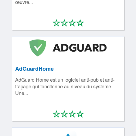
œuvre...
*
*
*
*
0/4
AdGuardHome
AdGuard Home est un logiciel anti-pub et anti-
traçage qui fonctionne au niveau du système.
Une...
*
*
*
*
0/4