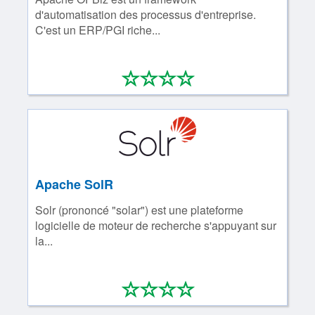
d'automatisation des processus d'entreprise.
C'est un ERP/PGI riche...
*
*
*
*
0/4
Apache SolR
Solr (prononcé "solar") est une plateforme
logicielle de moteur de recherche s'appuyant sur
la...
*
*
*
*
0/4