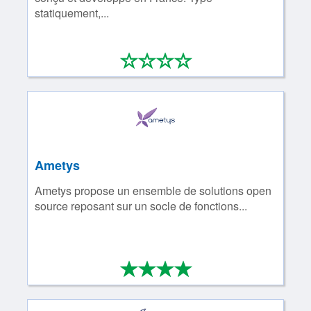
statiquement,...
*
*
*
*
0/4
Ametys
Ametys propose un ensemble de solutions open
source reposant sur un socle de fonctions...
*
*
*
*
4/4