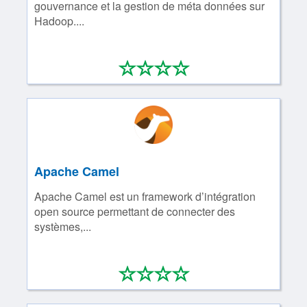
gouvernance et la gestion de méta données sur
Hadoop....
*
*
*
*
0/4
Apache Camel
Apache Camel est un framework d’intégration
open source permettant de connecter des
systèmes,...
*
*
*
*
0/4