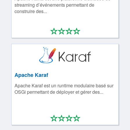
streaming d’événements permettant de
construire des...
*
*
*
*
0/4
Apache Karaf
Apache Karaf est un runtime modulaire basé sur
OSGi permettant de déployer et gérer des...
*
*
*
*
0/4