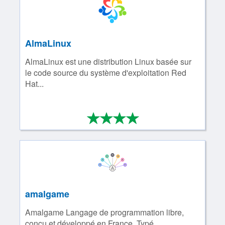
AlmaLinux
AlmaLinux est une distribution Linux basée sur
le code source du système d'exploitation Red
Hat...
*
*
*
*
4/4
amalgame
Amalgame Langage de programmation libre,
conçu et développé en France. Typé