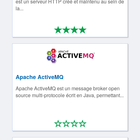
est un serveur HTTP créé et maintenu au sein de
la...
*
*
*
*
4/4
Apache ActiveMQ
Apache ActiveMQ est un message broker open
source multi-protocole écrit en Java, permettant...
*
*
*
*
0/4