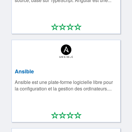
source, basé sur TypeScript. Angular est une...
*
*
*
*
0/4
Ansible
Ansible est une plate-forme logicielle libre pour
la configuration et la gestion des ordinateurs....
*
*
*
*
0/4