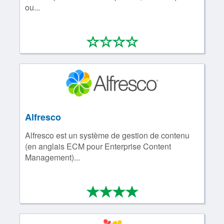
ou...
*
*
*
*
0/4
Alfresco
Alfresco est un système de gestion de contenu
(en anglais ECM pour Enterprise Content
Management)...
*
*
*
*
4/4