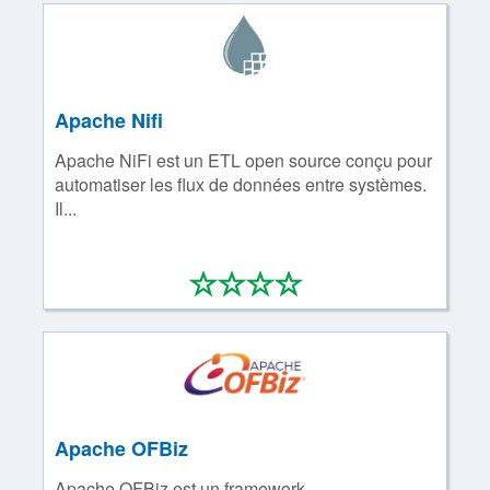
Apache Nifi
Apache NiFi est un ETL open source conçu pour
automatiser les flux de données entre systèmes.
Il...
*
*
*
*
0/4
Apache OFBiz
Apache OFBiz est un framework