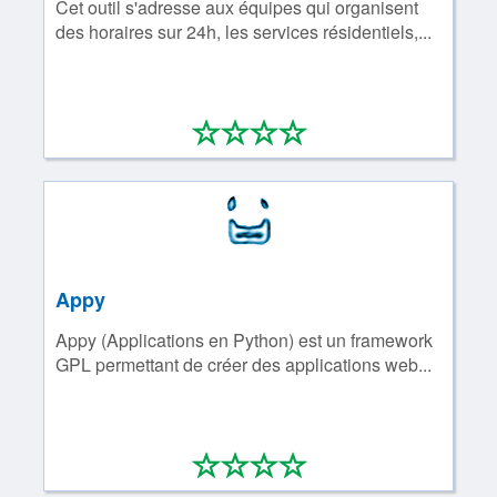
Cet outil s'adresse aux équipes qui organisent
des horaires sur 24h, les services résidentiels,...
*
*
*
*
0/4
Appy
Appy (Applications en Python) est un framework
GPL permettant de créer des applications web...
*
*
*
*
0/4