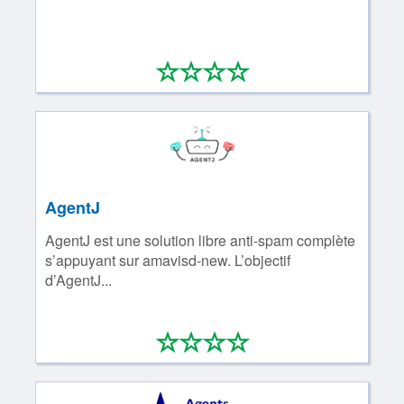
*
*
*
*
0/4
AgentJ
AgentJ est une solution libre anti-spam complète
s’appuyant sur amavisd-new. L’objectif
d’AgentJ...
*
*
*
*
0/4