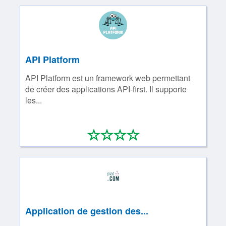
API Platform
API Platform est un framework web permettant
de créer des applications API-first. Il supporte
les...
*
*
*
*
0/4
Application de gestion des...