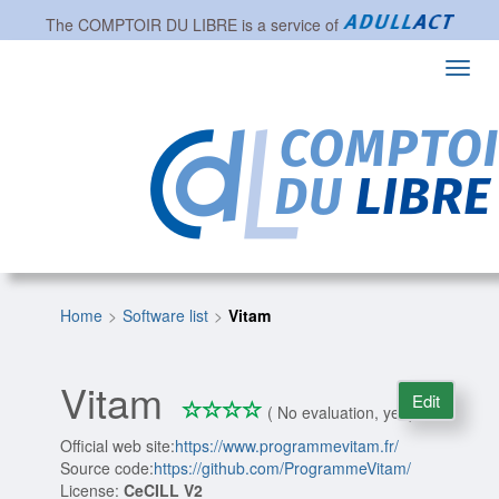
The
COMPTOIR DU LIBRE
is a service of
Toggl
navig
Home
Software list
Vitam
Vitam
Edit
*
*
*
*
0/4
( No evaluation, yet )
Official web site:
https://www.programmevitam.fr/
Source code:
https://github.com/ProgrammeVitam/
License:
CeCILL V2