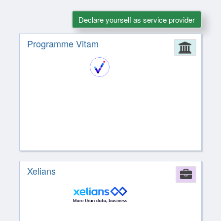
Declare yourself as service provider
Programme Vitam
Admin
Xelians
Comp