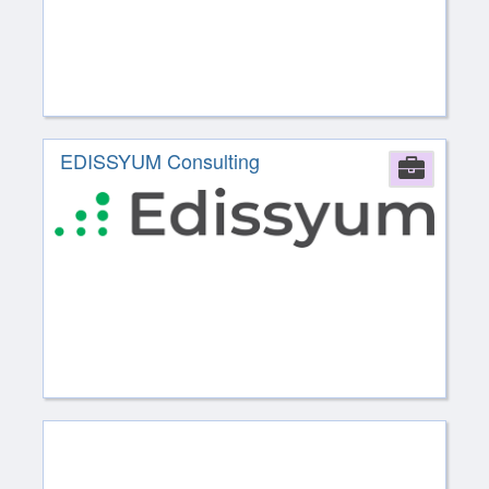
EDISSYUM Consulting
Comp