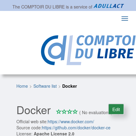
The
COMPTOIR DU LIBRE
is a service of
Toggl
navig
Home
Software list
Docker
Docker
Edit
*
*
*
*
0/4
( No evaluation, yet )
Official web site:
https://www.docker.com/
Source code:
https://github.com/docker/docker-ce
License:
Apache License 2.0