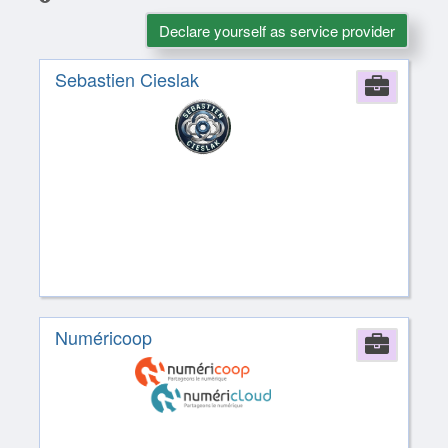
Declare yourself as service provider
Sebastien Cieslak
Comp
Numéricoop
Comp