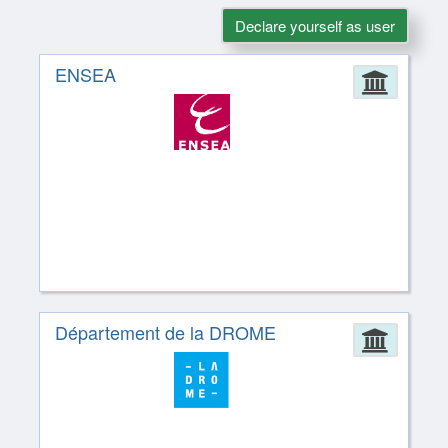
Declare yourself as user
ENSEA
Admin
Département de la DROME
Admin