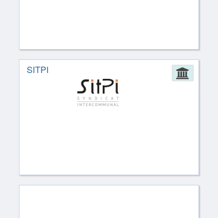
SITPI
Admin