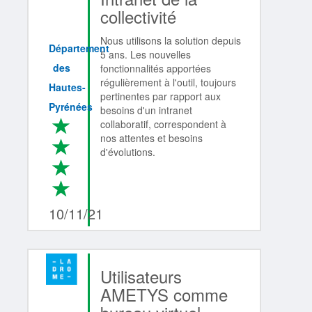
collectivité
Nous utilisons la solution depuis
Département
5 ans. Les nouvelles
des
fonctionnalités apportées
régulièrement à l'outil, toujours
Hautes-
pertinentes par rapport aux
Pyrénées
besoins d'un intranet
*
collaboratif, correspondent à
nos attentes et besoins
*
d'évolutions.
*
*
4/4
10/11/21
Utilisateurs
AMETYS comme