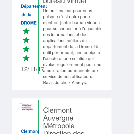
bureau virtuel
Département
Un outil majeur pour nous
de la
puisque c'est notre porte
d'entrée (notre bureau virtuel)
DROME
pour se connecter à l'ensemble
*
des informations et des
*
applications métiers du
département de la Drôme. Un
*
outil performant, une équipe à
*
4/4
l'écoute et une solution qui
évolue régulièrement pour une
12/11/17
amélioration permanente aux
service de nos utilisateurs.
Ravis du choix Ametys.
Clermont
Auvergne
Métropole
Direction des...
Clermont