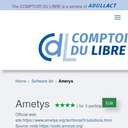
The
COMPTOIR DU LIBRE
is a service of
Toggl
navig
Home
Software list
Ametys
Ametys
Edit
*
*
*
*
4/4
( for 3 participants )
Official web
site:
https://www.ametys.org/territorial/fr/solutions.html
Source code:
https://code.ametys.org/