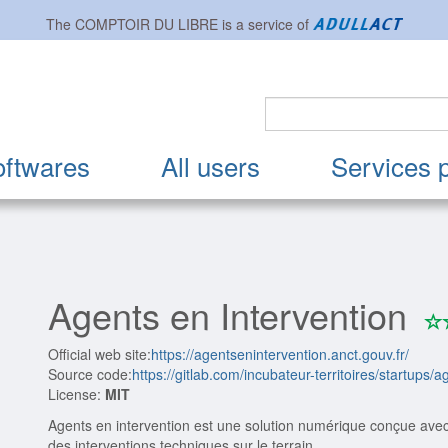
The
COMPTOIR DU LIBRE
is a service of
oftwares
All users
Services 
Agents en Intervention
Official web site:
https://agentsenintervention.anct.gouv.fr/
Source code:
https://gitlab.com/incubateur-territoires/startups/
License:
MIT
Agents en intervention est une solution numérique conçue avec et 
des interventions techniques sur le terrain.