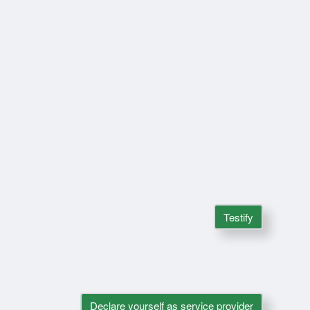
Testify
Declare yourself as service provider