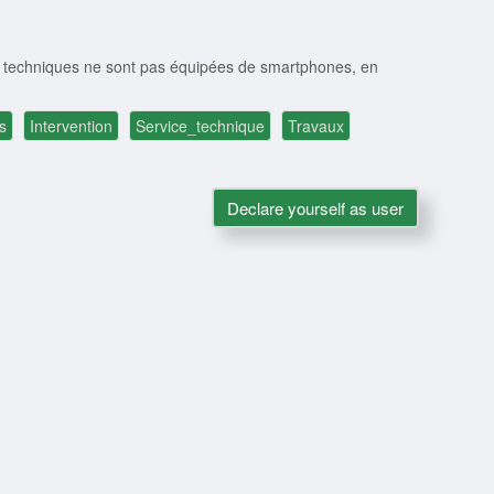
ipes techniques ne sont pas équipées de smartphones, en
s
Intervention
Service_technique
Travaux
Declare yourself as user