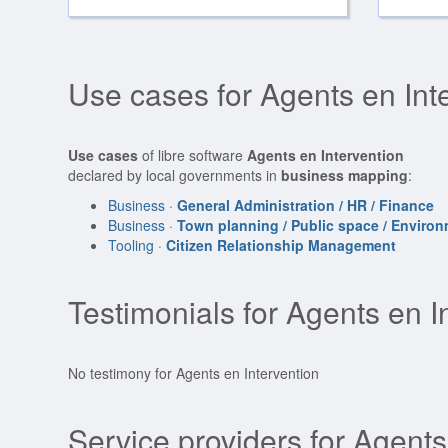
Use cases for Agents en Int
Use cases
of libre software
Agents en Intervention
declared by local governments in
business mapping
:
Business ·
General Administration / HR / Finance
Business ·
Town planning / Public space / Enviro
Tooling ·
Citizen Relationship Management
Testimonials for Agents en I
No testimony for Agents en Intervention
Service providers for Agents