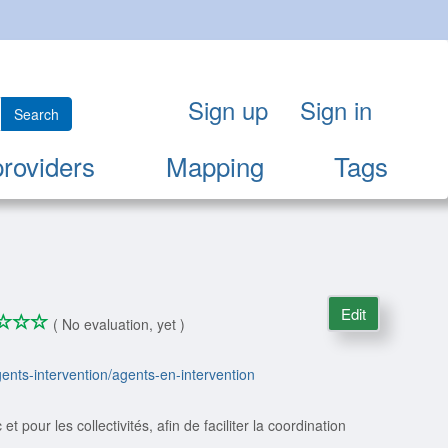
Sign up
Sign in
Search
providers
Mapping
Tags
Edit
*
*
*
*
0/4
( No evaluation, yet )
agents-intervention/agents-en-intervention
pour les collectivités, afin de faciliter la coordination