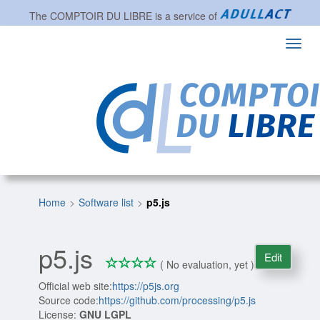
The
COMPTOIR DU LIBRE
is a service of
Toggl
navig
Home
Software list
p5.js
p5.js
Edit
*
*
*
*
0/4
( No evaluation, yet )
Official web site:
https://p5js.org
Source code:
https://github.com/processing/p5.js
License:
GNU LGPL