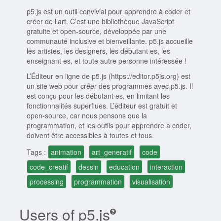
p5.js est un outil convivial pour apprendre à coder et
créer de l’art. C’est une bibliothèque JavaScript
gratuite et open-source, développée par une
communauté inclusive et bienveillante. p5.js accueille
les artistes, les designers, les débutant·es, les
enseignant·es, et toute autre personne intéressée !
L’Éditeur en ligne de p5.js (https://editor.p5js.org) est
un site web pour créer des programmes avec p5.js. Il
est conçu pour les débutant·es, en limitant les
fonctionnalités superflues. L’éditeur est gratuit et
open-source, car nous pensons que la
programmation, et les outils pour apprendre a coder,
doivent être accessibles à toutes et tous.
Tags :
animation
art_generatif
code
code_creatif
dessin
education
interaction
processing
programmation
visualisation
Users of p5.js