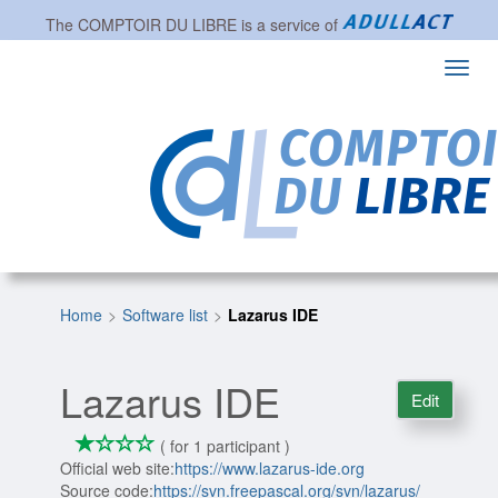
The
COMPTOIR DU LIBRE
is a service of
Toggl
navig
Home
Software list
Lazarus IDE
Lazarus IDE
Edit
*
*
*
*
1/4
( for 1 participant )
Official web site:
https://www.lazarus-ide.org
Source code:
https://svn.freepascal.org/svn/lazarus/