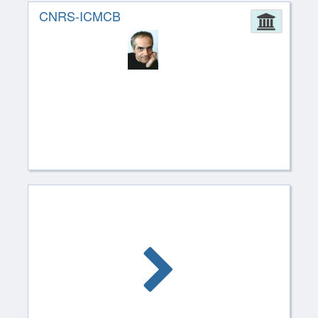
CNRS-ICMCB
Admin