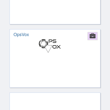
OpsVox
Comp