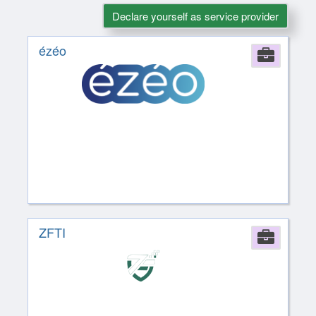
Declare yourself as service provider
ézéo
Comp
ZFTI
Comp