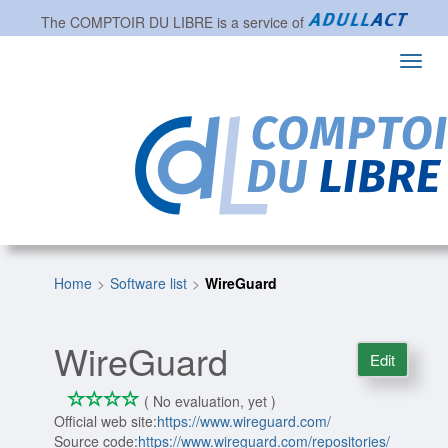
The
COMPTOIR DU LIBRE
is a service of
Toggl
navig
Home
Software list
WireGuard
WireGuard
Edit
*
*
*
*
0/4
( No evaluation, yet )
Official web site:
https://www.wireguard.com/
Source code:
https://www.wireguard.com/repositories/