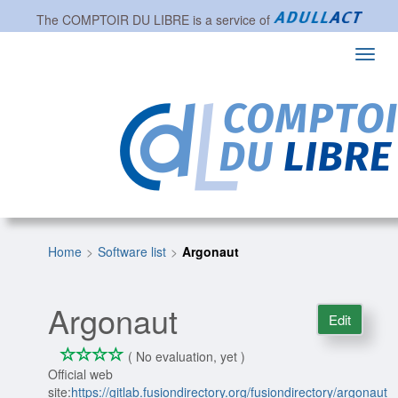
The
COMPTOIR DU LIBRE
is a service of
Toggl
navig
Home
Software list
Argonaut
Argonaut
Edit
*
*
*
*
0/4
( No evaluation, yet )
Official web
site:
https://gitlab.fusiondirectory.org/fusiondirectory/argonaut