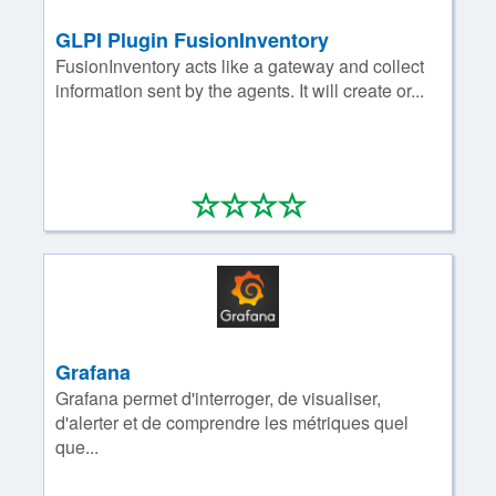
GLPI Plugin FusionInventory
FusionInventory acts like a gateway and collect
information sent by the agents. It will create or...
*
*
*
*
0/4
Grafana
Grafana permet d'interroger, de visualiser,
d'alerter et de comprendre les métriques quel
que...