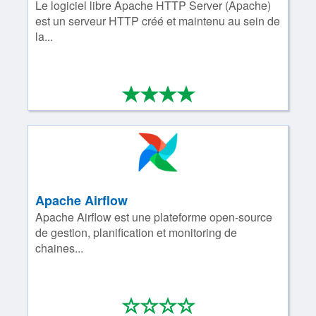
Le logiciel libre Apache HTTP Server (Apache)
est un serveur HTTP créé et maintenu au sein de
la...
*
*
*
*
4/4
Apache Airflow
Apache Airflow est une plateforme open-source
de gestion, planification et monitoring de
chaines...
*
*
*
*
0/4