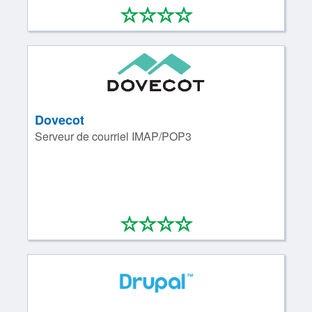
*
*
*
*
0/4
Dovecot
Serveur de courriel IMAP/POP3
*
*
*
*
0/4