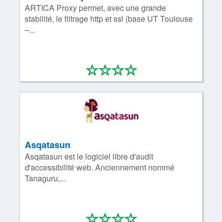
ARTICA Proxy permet, avec une grande
stabilité, le filtrage http et ssl (base UT Toulouse
–...
*
*
*
*
0/4
Asqatasun
Asqatasun est le logiciel libre d'audit
d'accessibilité web. Anciennement nommé
Tanaguru,...
*
*
*
*
0/4