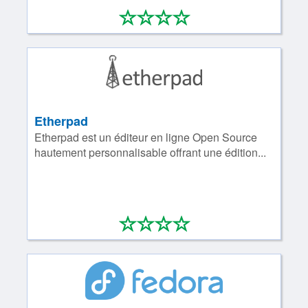
*
*
*
*
0/4
Etherpad
Etherpad est un éditeur en ligne Open Source
hautement personnalisable offrant une édition...
*
*
*
*
0/4