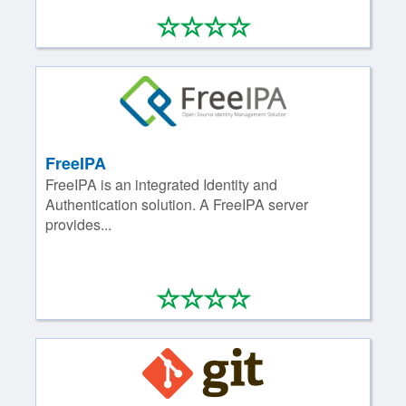
*
*
*
*
0/4
FreeIPA
FreeIPA is an integrated Identity and
Authentication solution. A FreeIPA server
provides...
*
*
*
*
0/4