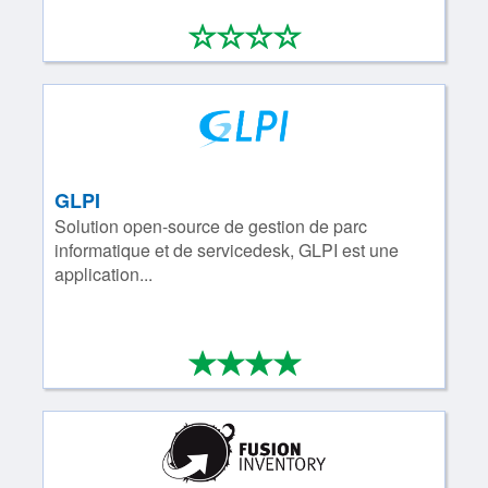
*
*
*
*
0/4
GLPI
Solution open-­source de gestion de parc
informatique et de servicedesk, GLPI est une
application...
*
*
*
*
4/4