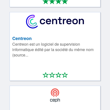
*
*
*
*
4/4
Centreon
Centreon est un logiciel de supervision
informatique édité par la société du même nom
(source...
*
*
*
*
0/4