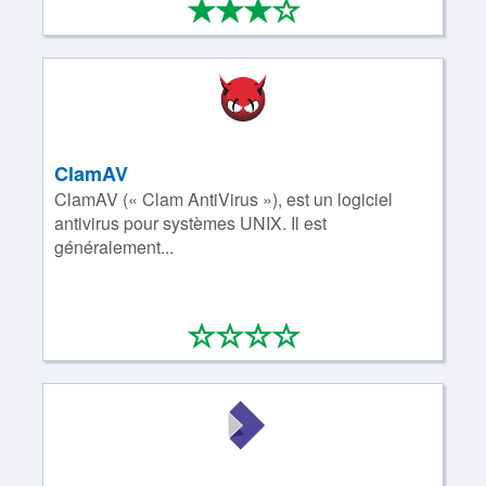
*
*
*
*
3/4
ClamAV
ClamAV (« Clam AntiVirus »), est un logiciel
antivirus pour systèmes UNIX. Il est
généralement...
*
*
*
*
0/4