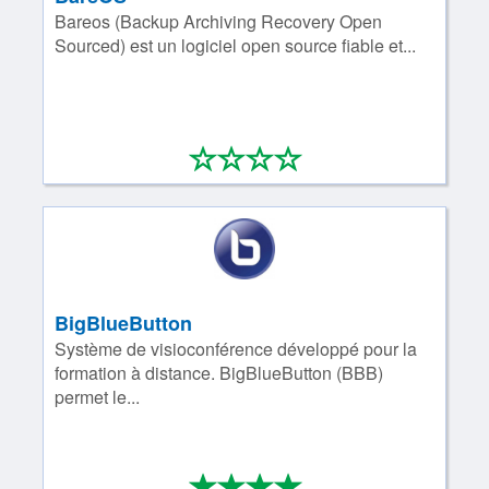
Bareos (Backup Archiving Recovery Open
Sourced) est un logiciel open source fiable et...
*
*
*
*
0/4
BigBlueButton
Système de visioconférence développé pour la
formation à distance. BigBlueButton (BBB)
permet le...
*
*
*
*
4/4