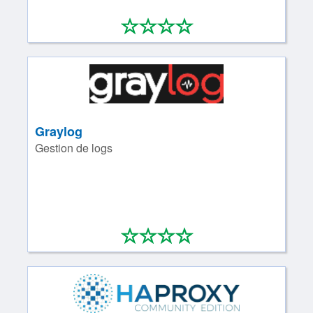
*
*
*
*
0/4
Graylog
Gestion de logs
*
*
*
*
0/4