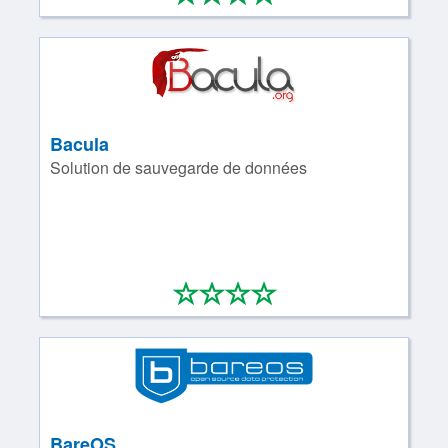
Bacula
Solution de sauvegarde de données
*
*
*
*
0/4
BareOS