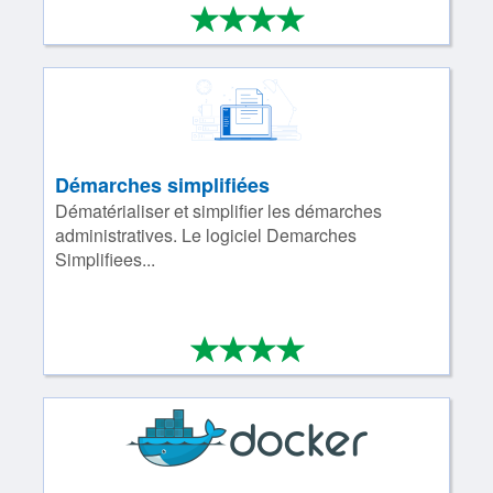
*
*
*
*
4/4
Démarches simplifiées
Dématérialiser et simplifier les démarches
administratives. Le logiciel Demarches
Simplifiees...
*
*
*
*
4/4