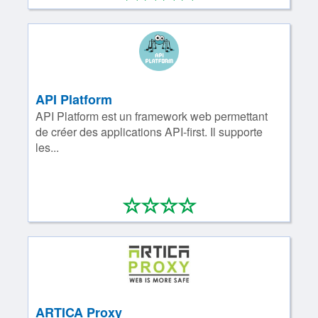
API Platform
API Platform est un framework web permettant
de créer des applications API-first. Il supporte
les...
*
*
*
*
0/4
ARTICA Proxy