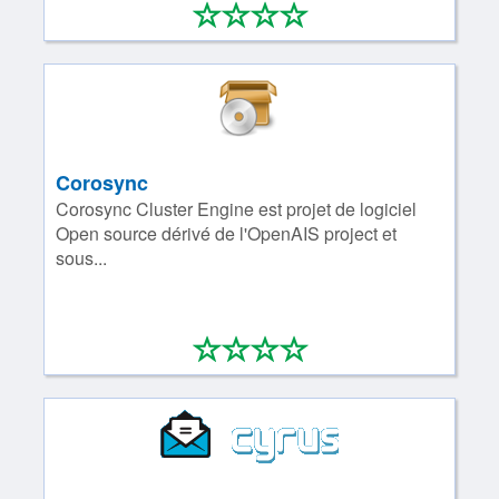
*
*
*
*
0/4
Corosync
Corosync Cluster Engine est projet de logiciel
Open source dérivé de l'OpenAIS project et
sous...
*
*
*
*
0/4