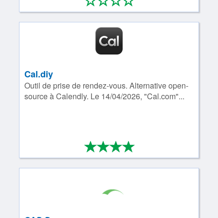
*
*
*
*
0/4
Cal.diy
Outil de prise de rendez-vous. Alternative open-
source à Calendly. Le 14/04/2026, "Cal.com"...
*
*
*
*
4/4