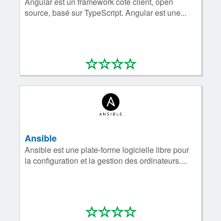
Angular est un framework côté client, open
source, basé sur TypeScript. Angular est une...
*
*
*
*
0/4
Ansible
Ansible est une plate-forme logicielle libre pour
la configuration et la gestion des ordinateurs....
*
*
*
*
0/4