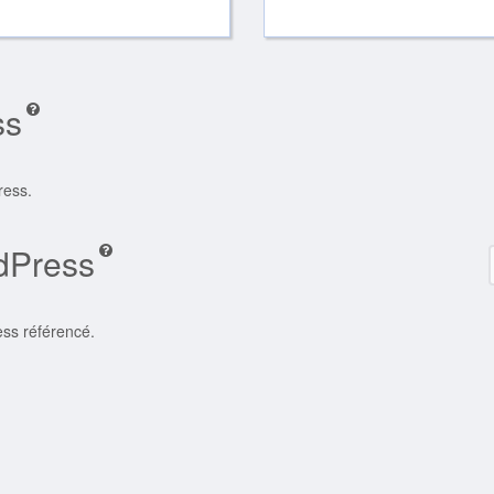
ss
ress.
dPress
ess référencé.