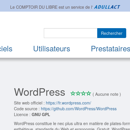
Le COMPTOIR DU LIBRE est un service de l'
Rechercher
iels
Utilisateurs
Prestataire
WordPress
*
*
*
*
0/4
( Aucune note )
Site web officiel :
https://fr.wordpress.com/
Code source :
https://github.com/WordPress/WordPress
Licence :
GNU GPL
WordPress constitue le nec plus ultra en matière de plates-for
esthétique, standards du Web et ergonomie. Gratuit, WordPres