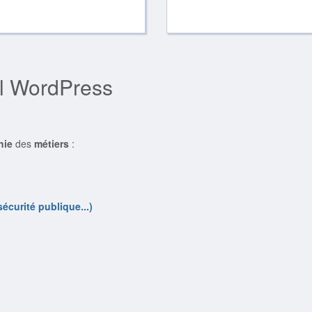
el WordPress
hie
des
métiers
:
sécurité publique...)