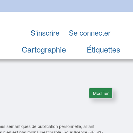
S'inscrire
Se connecter
s
Cartographie
Étiquettes
Modifier
mes sémantiques de publication personnelle, alliant
s n’en est pas moins inestimable. Sous licence GPLv2+,