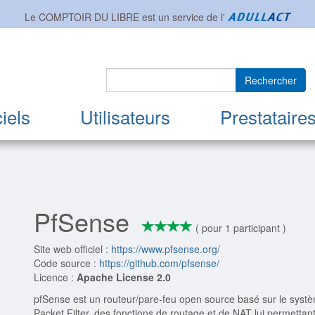
Le COMPTOIR DU LIBRE est un service de l'
Rechercher
iels
Utilisateurs
Prestataire
PfSense
*
*
*
*
4/4
( pour 1 participant )
Site web officiel :
https://www.pfsense.org/
Code source :
https://github.com/pfsense/
Licence :
Apache License 2.0
pfSense est un routeur/pare-feu open source basé sur le système
Packet Filter, des fonctions de routage et de NAT lui permettan