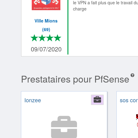
le VPN a fait plus que le travail d
charge
Ville Mions
(69)
*
*
*
*
4/4
09/07/2020
Prestataires pour PfSense
Ionzee
Company
sos con