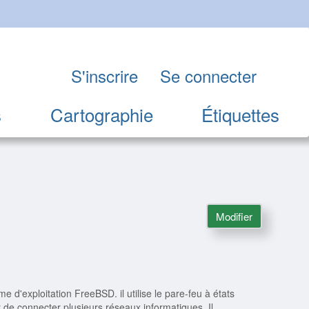
S'inscrire
Se connecter
s
Cartographie
Étiquettes
Modifier
 d'exploitation FreeBSD. il utilise le pare-feu à états
t de connecter plusieurs réseaux informatiques. Il