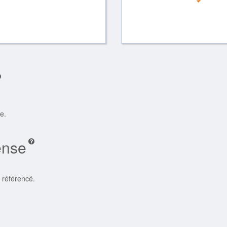
e.
ense
 référencé.