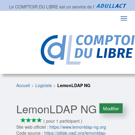
Le COMPTOIR DU LIBRE est un service de l'
Toggl
navig
Accueil
Logiciels
LemonLDAP NG
LemonLDAP NG
Modifier
*
*
*
*
4/4
( pour 1 participant )
Site web officiel :
https://www.lemonldap-ng.org
Code source :
https://gitlab.ow2.org/lemonldap-