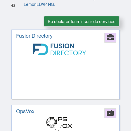
LemonLDAP NG.
Se déclarer fournisseur de services
FusionDirectory
Comp
OpsVox
Comp