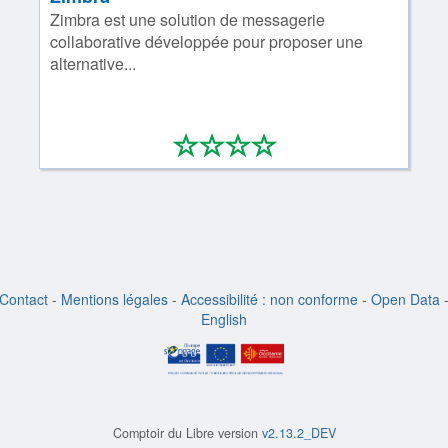
Zimbra est une solution de messagerie
collaborative développée pour proposer une
alternative...
*
*
*
*
0/4
Contact
-
Mentions légales
-
Accessibilité : non conforme
-
Open Data
English
Comptoir du Libre version
v2.13.2_DEV