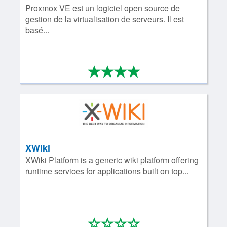
Proxmox VE est un logiciel open source de
gestion de la virtualisation de serveurs. Il est
basé...
*
*
*
*
4/4
XWiki
XWiki Platform is a generic wiki platform offering
runtime services for applications built on top...
*
*
*
*
0/4