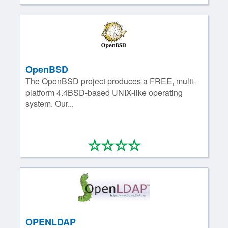
OpenBSD
The OpenBSD project produces a FREE, multi-
platform 4.4BSD-based UNIX-like operating
system. Our...
*
*
*
*
0/4
OPENLDAP