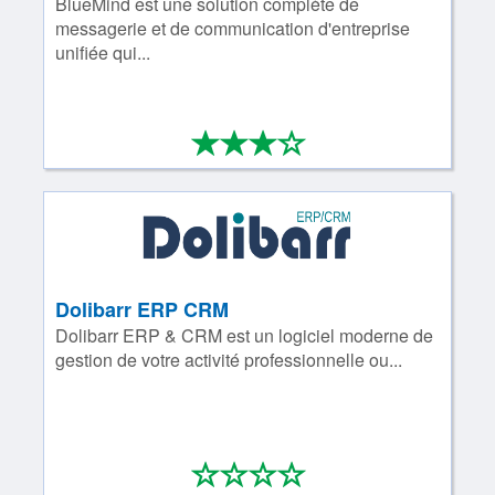
BlueMind est une solution complète de
messagerie et de communication d'entreprise
unifiée qui...
*
*
*
*
3/4
Dolibarr ERP CRM
Dolibarr ERP & CRM est un logiciel moderne de
gestion de votre activité professionnelle ou...
*
*
*
*
0/4