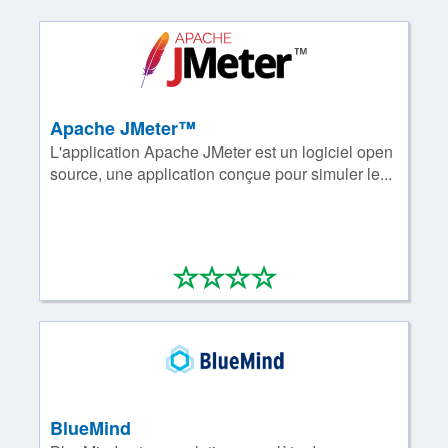
Apache JMeter™
L'application Apache JMeter est un logiciel open
source, une application conçue pour simuler le...
*
*
*
*
0/4
BlueMind