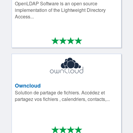
OpenLDAP Software is an open source
implementation of the Lightweight Directory
Access...
*
*
*
*
4/4
Owncloud
Solution de partage de fichiers. Accédez et
partagez vos fichiers , calendriers, contacts,...
*
*
*
*
4/4