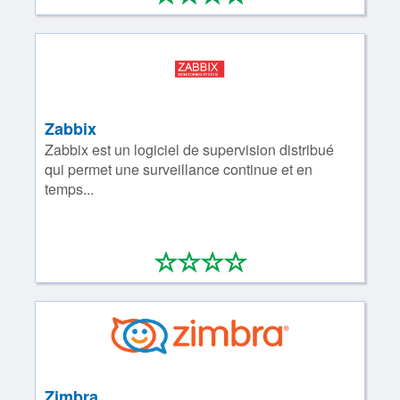
Zabbix
Zabbix est un logiciel de supervision distribué
qui permet une surveillance continue et en
temps...
*
*
*
*
0/4
Zimbra