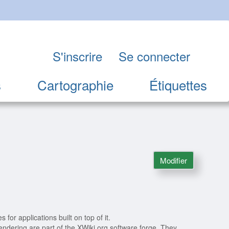
S'inscrire
Se connecter
s
Cartographie
Étiquettes
Modifier
 for applications built on top of it.
dering are part of the XWiki.org software forge. They