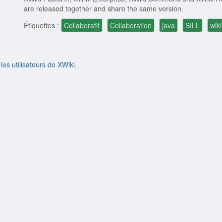
are released together and share the same version.
Étiquettes :
Collaboratif
Collaboration
java
SILL
wiki
 les utilisateurs de XWiki.