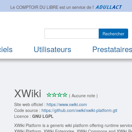
Le COMPTOIR DU LIBRE est un service de l'
Rechercher
iels
Utilisateurs
Prestataire
XWiki
*
*
*
*
0/4
( Aucune note )
Site web officiel :
https://www.xwiki.com
Code source :
https://github.com/xwiki/xwiki-platform.git
Licence :
GNU LGPL
XWiki Platform is a generic wiki platform offering runtime services
XWiki Platform, XWiki Enterprise, XWiki Commons and XWiki Ren