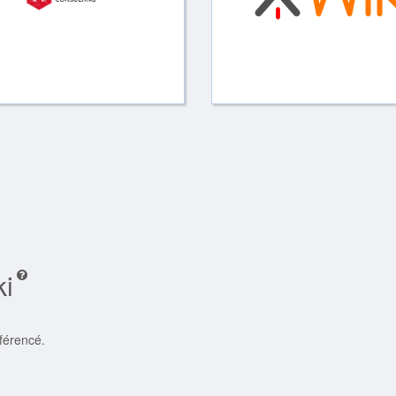
ki
éférencé.