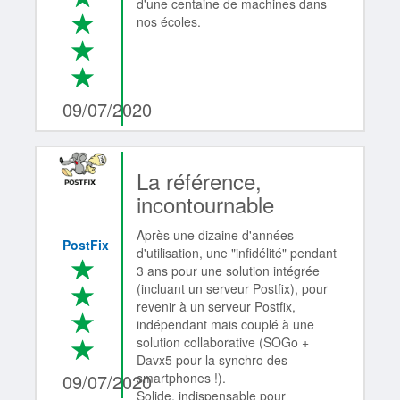
d'une centaine de machines dans
*
nos écoles.
*
*
4/4
09/07/2020
La référence,
incontournable
Après une dizaine d'années
PostFix
d'utilisation, une "infidélité" pendant
*
3 ans pour une solution intégrée
(incluant un serveur Postfix), pour
*
revenir à un serveur Postfix,
*
indépendant mais couplé à une
solution collaborative (SOGo +
*
4/4
Davx5 pour la synchro des
09/07/2020
smartphones !).
Solide, indispensable pour