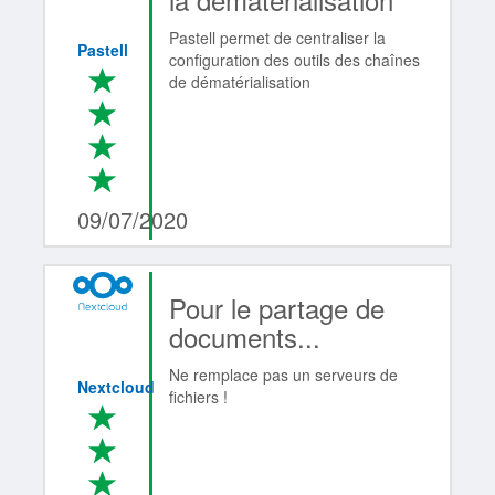
Pastell permet de centraliser la
Pastell
configuration des outils des chaînes
*
de dématérialisation
*
*
*
4/4
09/07/2020
Pour le partage de
documents...
Ne remplace pas un serveurs de
Nextcloud
fichiers !
*
*
*