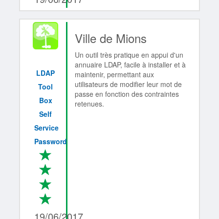
Ville de Mions
Un outil très pratique en appui d'un
annuaire LDAP, facile à installer et à
LDAP
maintenir, permettant aux
utilisateurs de modifier leur mot de
Tool
passe en fonction des contraintes
Box
retenues.
Self
Service
Password
*
*
*
*
4/4
19/06/2017