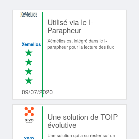
Utilisé via le I-
Parapheur
Xémélios est intégré dans le I-
Xemelios
parapheur pour la lecture des flux
*
*
*
*
4/4
09/07/2020
Une solution de TOIP
évolutive
Une solution qui a su rester sur un
XiVO