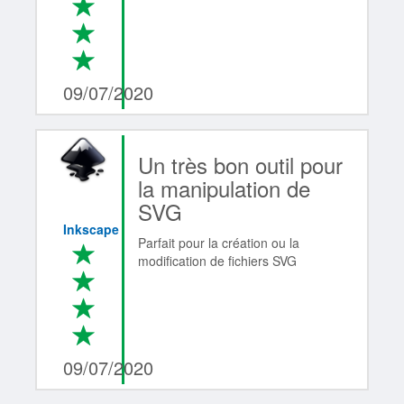
*
*
*
4/4
09/07/2020
Un très bon outil pour
la manipulation de
SVG
Inkscape
Parfait pour la création ou la
*
modification de fichiers SVG
*
*
*
4/4
09/07/2020