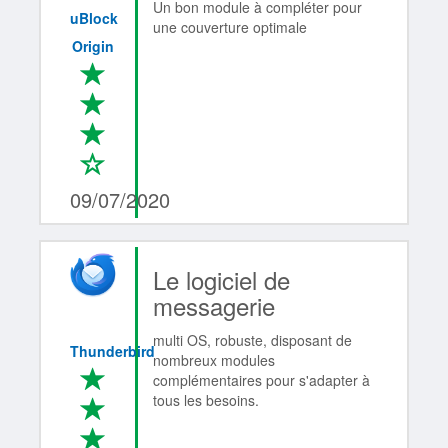
Un bon module à compléter pour
uBlock
une couverture optimale
Origin
*
*
*
*
3/4
09/07/2020
Le logiciel de
messagerie
multi OS, robuste, disposant de
Thunderbird
nombreux modules
*
complémentaires pour s'adapter à
tous les besoins.
*
*