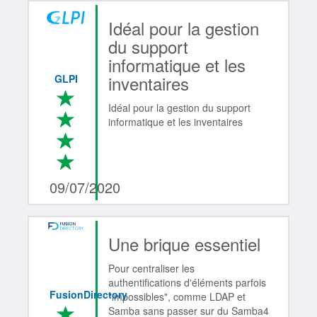
Idéal pour la gestion
du support
informatique et les
inventaires
GLPI
*
Idéal pour la gestion du support
*
informatique et les inventaires
*
*
4/4
09/07/2020
Une brique essentiel
Pour centraliser les
authentifications d'éléments parfois
FusionDirectory
"impossibles", comme LDAP et
*
Samba sans passer sur du Samba4