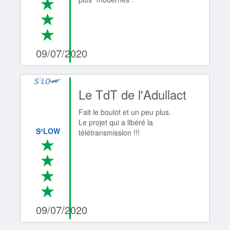
*
*
*
4/4
09/07/2020
Le TdT de l'Adullact
Fait le boulot et un peu plus.
Le projet qui a libéré la
S²LOW
télétransmission !!!
*
*
*
*
4/4
09/07/2020