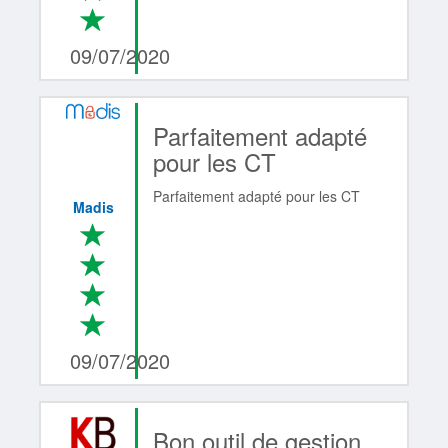
*
4/4
09/07/2020
Parfaitement adapté
pour les CT
Parfaitement adapté pour les CT
Madis
*
*
*
*
4/4
09/07/2020
Bon outil de gestion