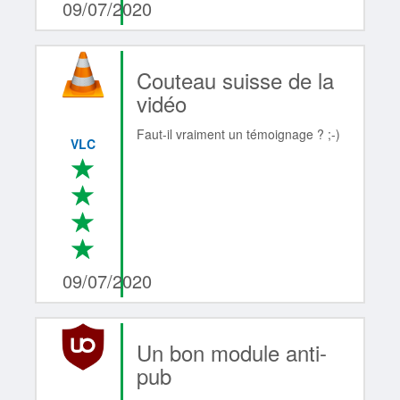
09/07/2020
Couteau suisse de la
vidéo
Faut-il vraiment un témoignage ? ;-)
VLC
*
*
*
*
4/4
09/07/2020
Un bon module anti-
pub