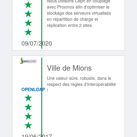
Nous utilisons Ceph en couplage
*
avec Proxmox afin d'optimiser le
*
stockage des serveurs virtualisés
en répartition de charge et
*
réplication entre 2 sites.
*
4/4
09/07/2020
Ville de Mions
Une valeur sûre, robuste, dans le
respect des règles d'interopérabilité
OPENLDAP
!
*
*
*
*
4/4
19/06/2017