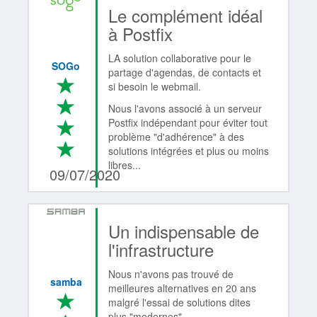
Le complément idéal
à Postfix
LA solution collaborative pour le
SOGo
partage d'agendas, de contacts et
*
si besoin le webmail.
*
Nous l'avons associé à un serveur
Postfix indépendant pour éviter tout
*
problème "d'adhérence" à des
*
4/4
solutions intégrées et plus ou moins
libres...
09/07/2020
Un indispensable de
l'infrastructure
Nous n'avons pas trouvé de
samba
meilleures alternatives en 20 ans
*
malgré l'essai de solutions dites
plus "modernes".