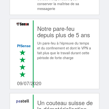
conserver la maîtrise de sa
messagerie
Notre pare-feu
depuis plus de 5 ans
Un pare-feu à l'épreuve du temps
PfSense
et du confinement et dont le VPN a
*
fait plus que le travail durant cette
période de forte charge
*
*
*
4/4
09/07/2020
Un couteau suisse de
la dématérialisation