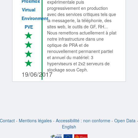
Proxmox
expérimentale puis
progressivement en production
Virtual
avec des services critiques tels que
Environment
la messagerie, la téléphonie, des
sites web, le outils de GF, RH...
PVE
Nous remettons actuellement à plat
*
notre infrastructure dans une
*
optique de PRA et de
renouvellement permanent partiel
*
et annuel du matériel: 3
*
4/4
hyperviseurs et 2x2 serveurs de
stockage sous Ceph.
19/06/2017
Contact
-
Mentions légales
-
Accessibilité : non conforme
-
Open Data
English