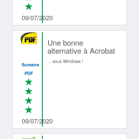
*
4/4
09/07/2020
Une bonne
alternative à Acrobat
... sous Windows !
Sumatra
PDF
*
*
*
*
4/4
09/07/2020