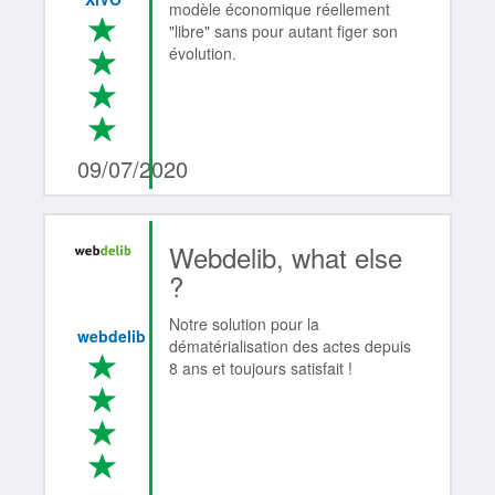
modèle économique réellement
*
"libre" sans pour autant figer son
évolution.
*
*
*
4/4
09/07/2020
Webdelib, what else
?
Notre solution pour la
webdelib
dématérialisation des actes depuis
*
8 ans et toujours satisfait !
*
*
*
4/4