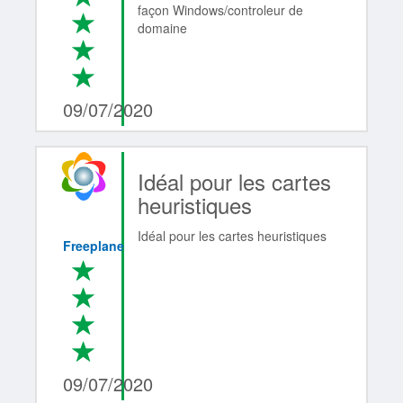
façon Windows/controleur de
*
domaine
*
*
4/4
09/07/2020
Idéal pour les cartes
heuristiques
Idéal pour les cartes heuristiques
Freeplane
*
*
*
*
4/4
09/07/2020