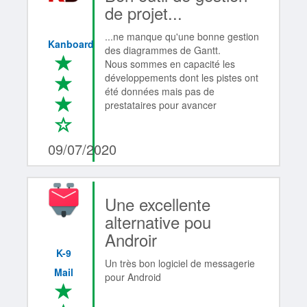
de projet...
...ne manque qu'une bonne gestion
Kanboard
des diagrammes de Gantt.
*
Nous sommes en capacité les
développements dont les pistes ont
*
été données mais pas de
*
prestataires pour avancer
*
3/4
09/07/2020
Une excellente
alternative pou
Androir
K-9
Un très bon logiciel de messagerie
Mail
pour Android
*