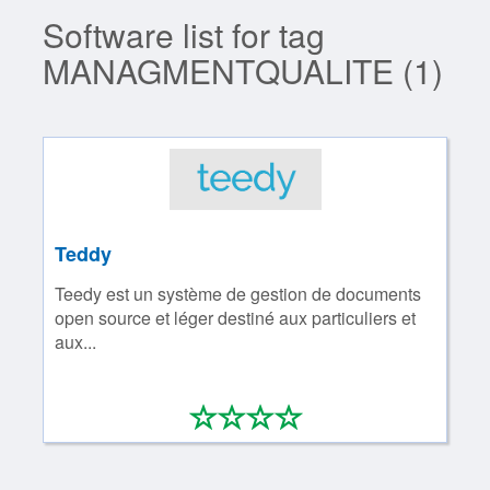
Software list for tag
MANAGMENTQUALITE (1)
Teddy
Teedy est un système de gestion de documents
open source et léger destiné aux particuliers et
aux...
*
*
*
*
0/4