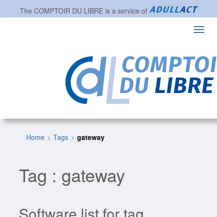
The
COMPTOIR DU LIBRE
is a service of
Toggl
navig
Home
Tags
gateway
Tag : gateway
Software list for tag