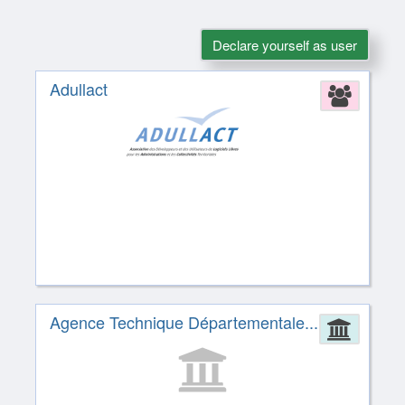
Declare yourself as user
Adullact
Assoc
Agence Technique Départementale...
Admin