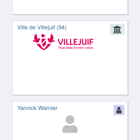
Ville de Villejuif (94)
Admin
Yannick Warnier
Perso