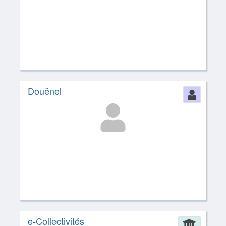
Douënel
Perso
e-Collectivités
Admin