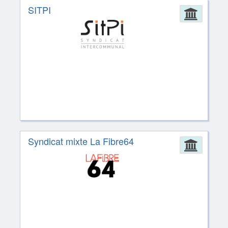
SITPI
Admin
Syndicat mixte La Fibre64
Admin