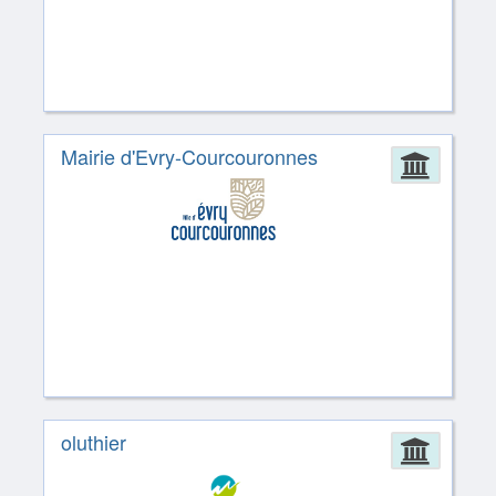
Mairie d'Evry-Courcouronnes
Admin
oluthier
Admin