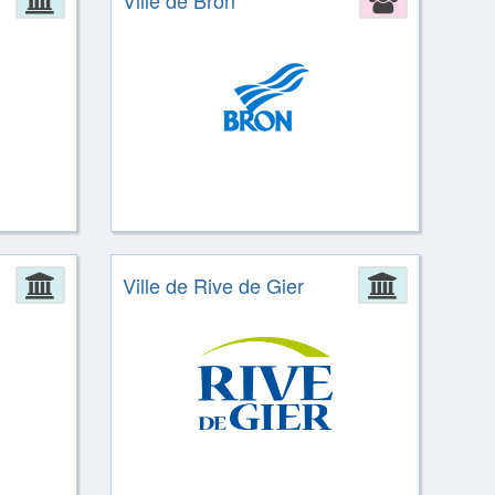
Ville de Bron
Administration
Ville de Rive de Gier
Administ