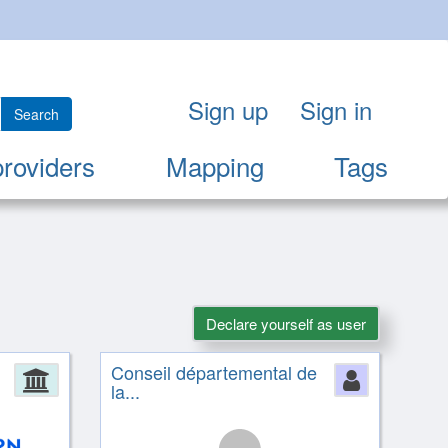
Sign up
Sign in
Search
providers
Mapping
Tags
Declare yourself as user
Conseil départemental de
Administration
Person
la...