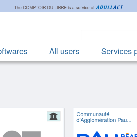
The
COMPTOIR DU LIBRE
is a service of
oftwares
All users
Services 
Communauté
ion
1
Administration
d'Agglomération Pau...