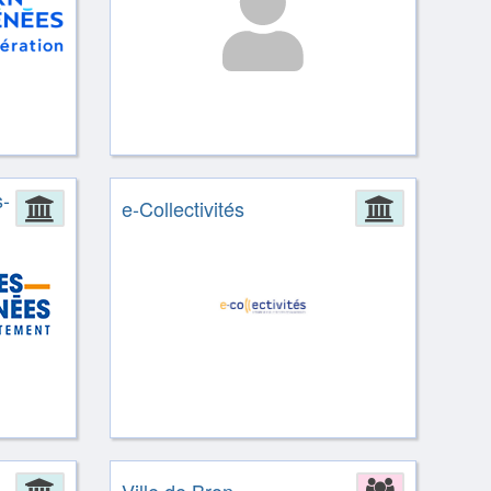
-
Administration
e-Collectivités
Administ
Administration
Associat