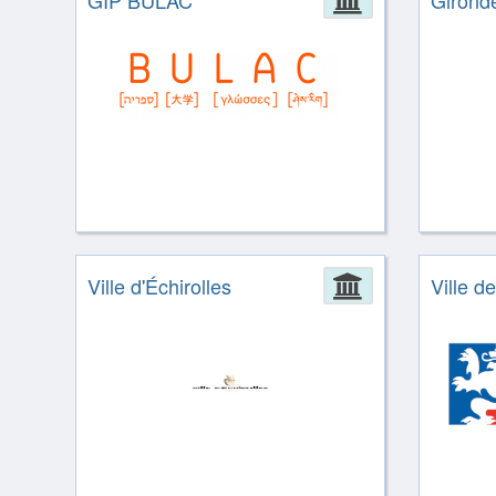
GIP BULAC
Girond
Ville d'Échirolles
Administrat
Ville d