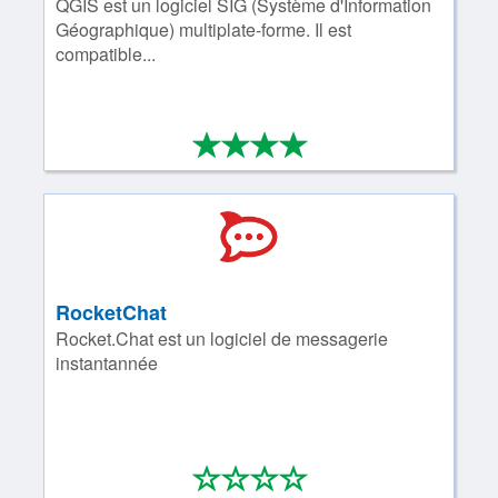
QGIS est un logiciel SIG (Système d'Information
Géographique) multiplate-forme. Il est
compatible...
*
*
*
*
4/4
RocketChat
Rocket.Chat est un logiciel de messagerie
instantannée
*
*
*
*
0/4