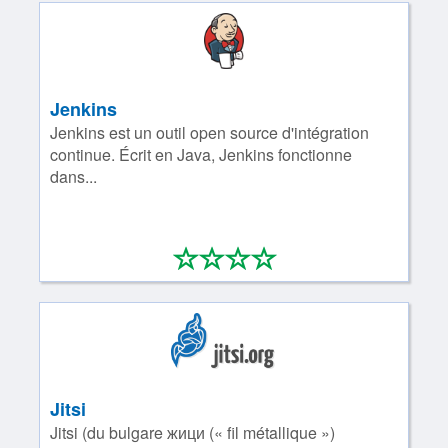
Jenkins
Jenkins est un outil open source d'intégration
continue. Écrit en Java, Jenkins fonctionne
dans...
*
*
*
*
0/4
Jitsi
Jitsi (du bulgare жици (« fil métallique »)