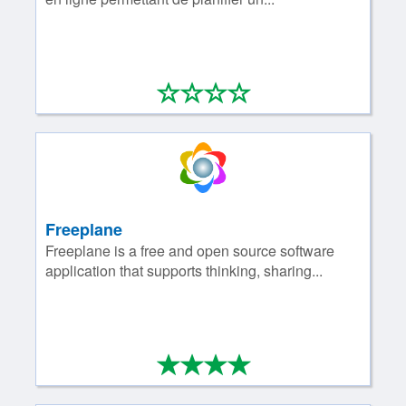
*
*
*
*
0/4
Freeplane
Freeplane is a free and open source software
application that supports thinking, sharing...
*
*
*
*
4/4