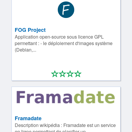
FOG Project
Application open-source sous licence GPL
permettant : - le déploiement d'images système
(Debian,...
*
*
*
*
0/4
Framadate
Description wikipédia : Framadate est un service
en ligne permettant de planifier un...