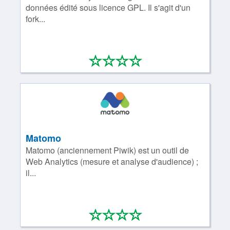
données édité sous licence GPL. Il s'agit d'un
fork...
*
*
*
*
0/4
Matomo
Matomo (anciennement Piwik) est un outil de
Web Analytics (mesure et analyse d'audience) ;
il...
*
*
*
*
0/4