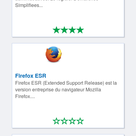
Simplifiees...
*
*
*
*
4/4
Firefox ESR
Firefox ESR (Extended Support Release) est la
version entreprise du navigateur Mozilla
Firefox....
*
*
*
*
0/4