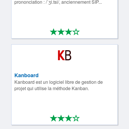
prononciation : /ˈʒi.tsi/, anciennement SIP...
*
*
*
*
3/4
Kanboard
Kanboard est un logiciel libre de gestion de
projet qui utilise la méthode Kanban.
*
*
*
*
3/4