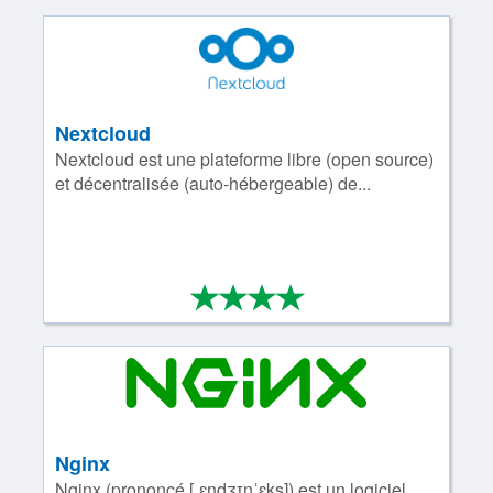
Nextcloud
Nextcloud est une plateforme libre (open source)
et décentralisée (auto-hébergeable) de...
*
*
*
*
4/4
Nginx
Nginx (prononcé [ˌɛndʒɪnˈɛks]) est un logiciel