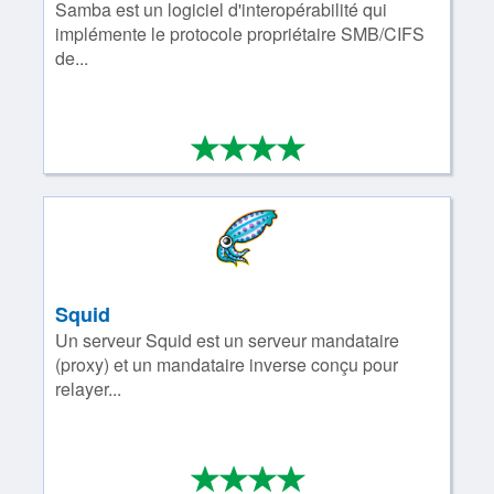
Samba est un logiciel d'interopérabilité qui
implémente le protocole propriétaire SMB/CIFS
de...
*
*
*
*
4/4
Squid
Un serveur Squid est un serveur mandataire
(proxy) et un mandataire inverse conçu pour
relayer...
*
*
*
*
4/4