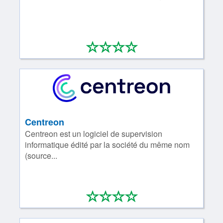
*
*
*
*
0/4
Centreon
Centreon est un logiciel de supervision
informatique édité par la société du même nom
(source...
*
*
*
*
0/4