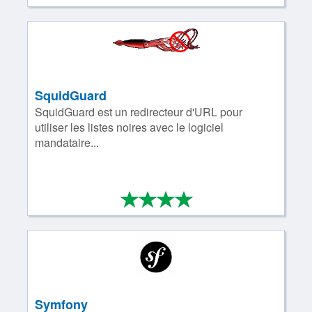
SquidGuard
SquidGuard est un redirecteur d'URL pour
utiliser les listes noires avec le logiciel
mandataire...
*
*
*
*
4/4
Symfony