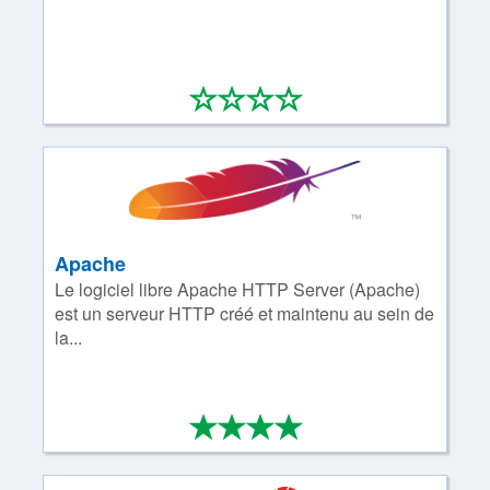
*
*
*
*
0/4
Apache
Le logiciel libre Apache HTTP Server (Apache)
est un serveur HTTP créé et maintenu au sein de
la...
*
*
*
*
4/4