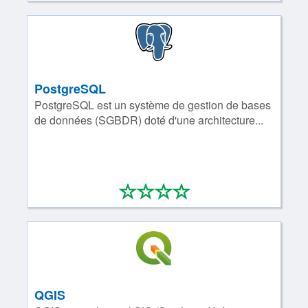
PostgreSQL
PostgreSQL est un système de gestion de bases
de données (SGBDR) doté d'une architecture...
*
*
*
*
0/4
QGIS