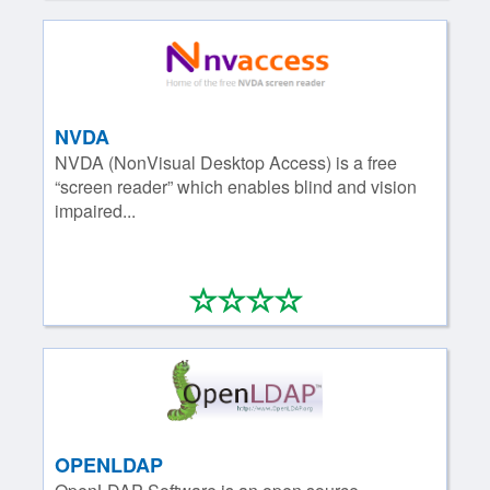
NVDA
NVDA (NonVisual Desktop Access) is a free
“screen reader” which enables blind and vision
impaired...
*
*
*
*
0/4
OPENLDAP