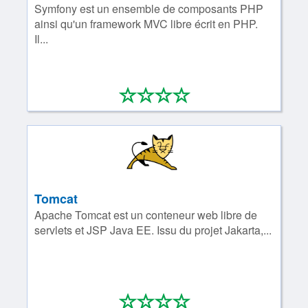
Symfony est un ensemble de composants PHP
ainsi qu'un framework MVC libre écrit en PHP.
Il...
*
*
*
*
0/4
Tomcat
Apache Tomcat est un conteneur web libre de
servlets et JSP Java EE. Issu du projet Jakarta,...
*
*
*
*
0/4