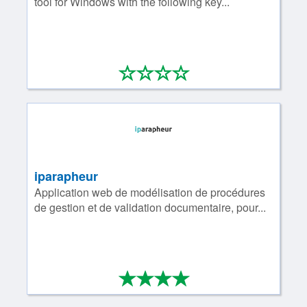
tool for Windows with the following key...
*
*
*
*
0/4
iparapheur
Application web de modélisation de procédures
de gestion et de validation documentaire, pour...
*
*
*
*
4/4