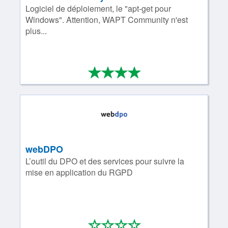
Logiciel de déploiement, le "apt-get pour
Windows". Attention, WAPT Community n'est
plus...
*
*
*
*
4/4
webDPO
L’outil du DPO et des services pour suivre la
mise en application du RGPD
*
*
*
*
0/4