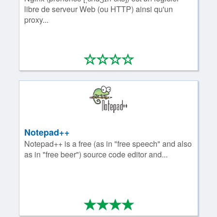
libre de serveur Web (ou HTTP) ainsi qu'un
proxy...
*
*
*
*
0/4
Notepad++
Notepad++ is a free (as in "free speech" and also
as in "free beer") source code editor and...
*
*
*
*
4/4