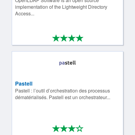
OpenLDAP Software is an open source
implementation of the Lightweight Directory
Access...
*
*
*
*
4/4
Pastell
Pastell : l’outil d’orchestration des processus
dématérialisés. Pastell est un orchestrateur...
*
*
*
*
3/4