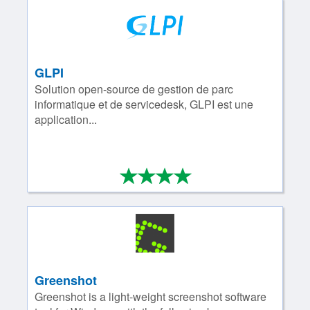
GLPI
Solution open-­source de gestion de parc
informatique et de servicedesk, GLPI est une
application...
*
*
*
*
4/4
Greenshot
Greenshot is a light-weight screenshot software