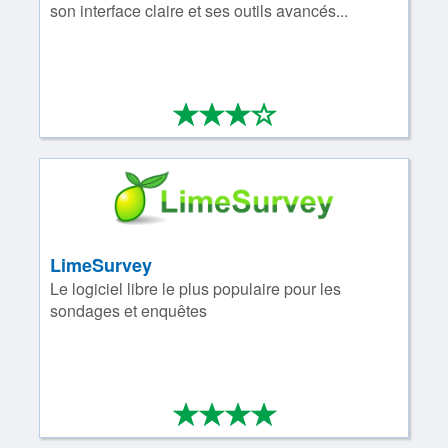
son interface claire et ses outils avancés...
*
*
*
*
3/4
LimeSurvey
Le logiciel libre le plus populaire pour les
sondages et enquêtes
*
*
*
*
4/4