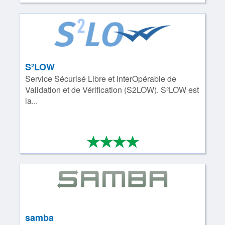
S²LOW
Service Sécurisé Libre et interOpérable de
Validation et de Vérification (S2LOW). S²LOW est
la...
*
*
*
*
4/4
samba