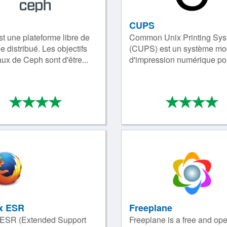
CUPS
t une plateforme libre de
Common Unix Printing Sy
e distribué. Les objectifs
(CUPS) est un système mo
aux de Ceph sont d'être...
d'impression numérique pour
*
*
*
*
*
*
*
4/4
4
ox ESR
Freeplane
 ESR (Extended Support
Freeplane is a free and op