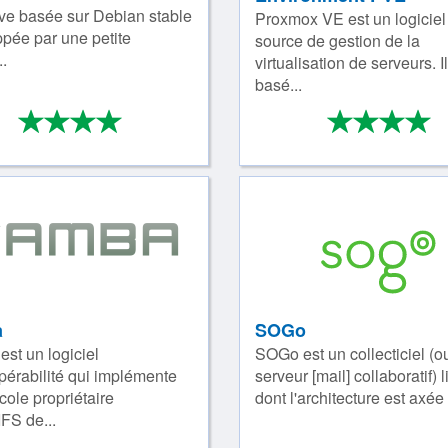
ve basée sur Debian stable
Proxmox VE est un logicie
pée par une petite
source de gestion de la
.
virtualisation de serveurs. Il
basé...
*
*
*
*
*
*
*
4/4
4
a
SOGo
st un logiciel
SOGo est un collecticiel (o
opérabilité qui implémente
serveur [mail] collaboratif) l
cole propriétaire
dont l'architecture est axée 
FS de...