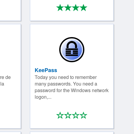
*
*
*
*
*
/4
4/4
KeePass
bre de
Today you need to remember
 la
many passwords. You need a
password for the Windows network
logon,...
*
*
*
*
*
/4
0/4