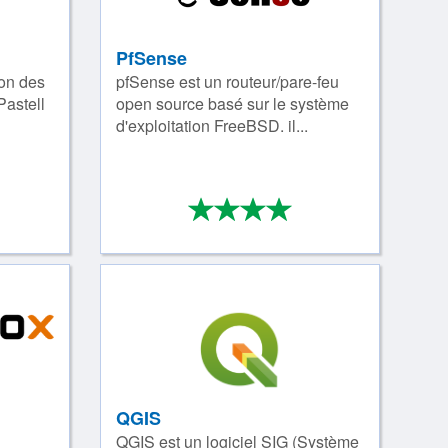
PfSense
ion des
pfSense est un routeur/pare-feu
Pastell
open source basé sur le système
d'exploitation FreeBSD. il...
*
*
*
*
*
/4
4/4
QGIS
QGIS est un logiciel SIG (Système