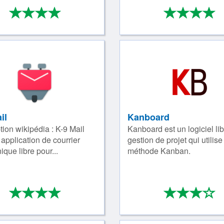
*
*
*
*
*
*
*
4/4
4
il
Kanboard
tion wikipédia : K-9 Mail
Kanboard est un logiciel li
 application de courrier
gestion de projet qui utilise
ique libre pour...
méthode Kanban.
*
*
*
*
*
*
*
4/4
3