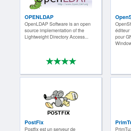
OPENLDAP
OpenS
OpenLDAP Software is an open
OpenSho
source implementation of the
éditeur 
Lightweight Directory Access...
pour GN
Windows.
*
*
*
*
4/4
PostFix
PrimT
Postfix est un serveur de
PrimTux