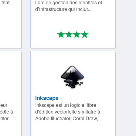
 that
libre de gestion des identités et
.
d’infrastructure qui inclut...
*
*
*
*
*
/4
4/4
Inkscape
teur
Inkscape est un logiciel libre
édié à
d'édition vectorielle similaire à
ter...
Adobe Illustrator, Corel Draw,...