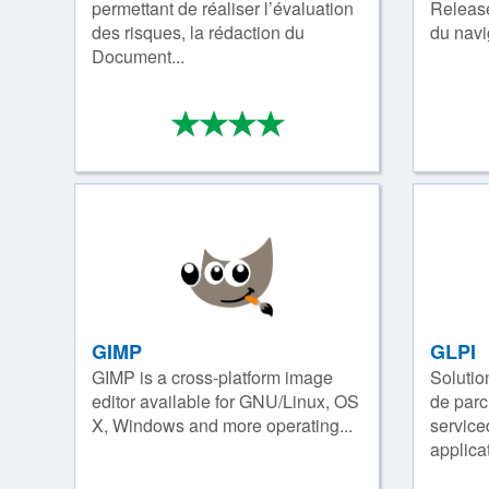
permettant de réaliser l’évaluation
Release
des risques, la rédaction du
du navig
Document...
*
*
*
*
4/4
GIMP
GLPI
GIMP is a cross-platform image
Solutio
editor available for GNU/Linux, OS
de parc
X, Windows and more operating...
service
applicat