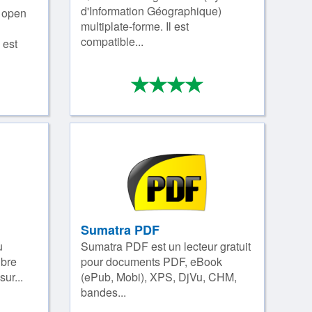
d'Information Géographique)
l open
multiplate-forme. Il est
compatible...
 est
*
*
*
*
*
/4
4/4
Sumatra PDF
u
Sumatra PDF est un lecteur gratuit
ibre
pour documents PDF, eBook
sur...
(ePub, Mobi), XPS, DjVu, CHM,
bandes...