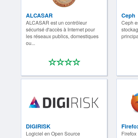
ALCASAR
Ceph
ALCASAR est un contrôleur
Ceph es
sécurisé d'accès à Internet pour
stockag
les réseaux publics, domestiques
princip
ou...
*
*
*
*
0/4
DIGIRISK
Firef
Logiciel en Open Source
Firefox