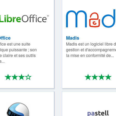
ffice
Madis
fice est une suite
Madis est un logiciel libre 
ique puissante ; son
gestion et d'accompagnem
e claire et ses outils
la mise en conformité de...
...
*
*
*
*
*
*
*
3/4
4