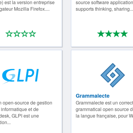
) est la version entreprise
source software application
ateur Mozilla Firefox....
supports thinking, sharing..
*
*
*
*
*
*
*
0/4
4
Grammalecte
n open-­source de gestion
Grammalecte est un correc
 informatique et de
grammatical open source d
desk, GLPI est une
la langue française, pour Wri
ion...