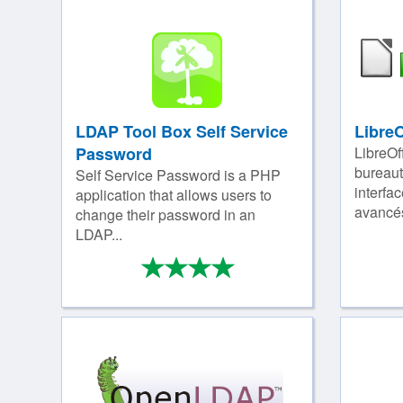
LDAP Tool Box Self Service
LibreO
Password
LibreOf
bureaut
Self Service Password is a PHP
interfac
application that allows users to
avancés
change their password in an
LDAP...
*
*
*
*
4/4