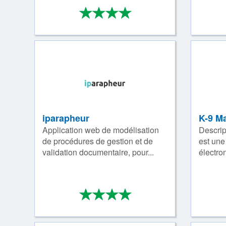
*
*
*
*
4/4
iparapheur
K-9 Ma
Application web de modélisation
Descrip
de procédures de gestion et de
est une
validation documentaire, pour...
électron
*
*
*
*
4/4