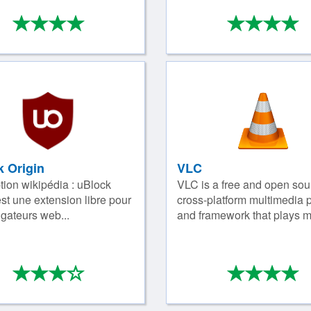
*
*
*
*
*
*
*
4/4
4
k Origin
VLC
tion wikipédia : uBlock
VLC is a free and open sou
est une extension libre pour
cross-platform multimedia 
igateurs web...
and framework that plays mo
*
*
*
*
*
*
*
3/4
4