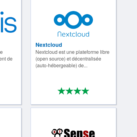
Nextcloud
de
Nextcloud est une plateforme libre
ent de
(open source) et décentralisée
(auto-hébergeable) de...
*
*
*
*
*
/4
4/4