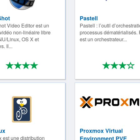
hot
Pastell
t Video Editor est un
Pastell : l’outil d’orchestrat
vidéo non-linéaire libre
processus dématérialisés. 
U/Linux, OS X et
est un orchestrateur...
 Il...
*
*
*
*
*
*
*
4/4
3
ux
Proxmox Virtual
 est une distribution
Environment PVE