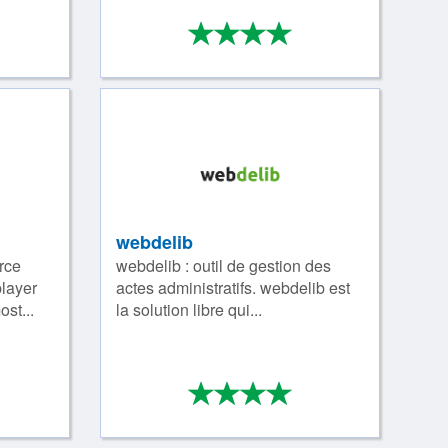
*
*
*
*
*
/4
4/4
webdelib
rce
webdelib : outil de gestion des
player
actes administratifs. webdelib est
st...
la solution libre qui...
*
*
*
*
*
/4
4/4