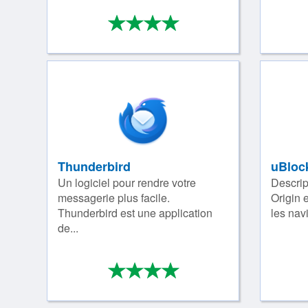
*
*
*
*
4/4
Thunderbird
uBloc
Un logiciel pour rendre votre
Descrip
messagerie plus facile.
Origin 
Thunderbird est une application
les nav
de...
*
*
*
*
4/4