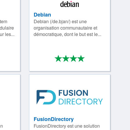
Debian
stem
Debian (/de.bjan/) est une
dulaire
organisation communautaire et
 les...
démocratique, dont le but est le...
*
*
*
*
*
/4
4/4
FusionDirectory
en
FusionDirectory est une solution