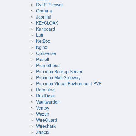
DynFi Firewall
Grafana
Joomla!
KEYCLOAK
Kanboard
Lufi
NetBox
Nginx
Opnsense
Pastell
Prometheus
Proxmox Backup Server
Proxmox Mail Gateway
Proxmox Virtual Environment PVE
Remmina
RustDesk
Vaultwarden
Ventoy
Wazuh
WireGuard
Wireshark
Zabbix