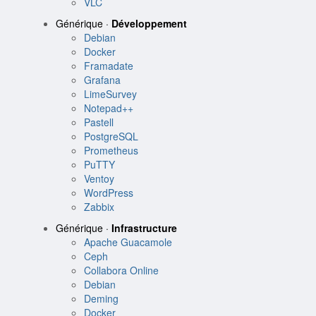
VLC
Générique ·
Développement
Debian
Docker
Framadate
Grafana
LimeSurvey
Notepad++
Pastell
PostgreSQL
Prometheus
PuTTY
Ventoy
WordPress
Zabbix
Générique ·
Infrastructure
Apache Guacamole
Ceph
Collabora Online
Debian
Deming
Docker