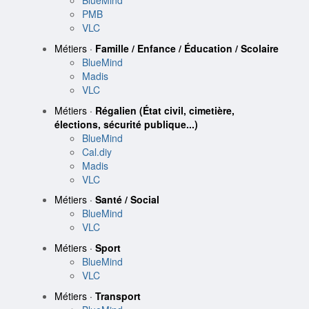
BlueMind
PMB
VLC
Métiers ·
Famille / Enfance / Éducation / Scolaire
BlueMind
Madis
VLC
Métiers ·
Régalien (État civil, cimetière,
élections, sécurité publique...)
BlueMind
Cal.diy
Madis
VLC
Métiers ·
Santé / Social
BlueMind
VLC
Métiers ·
Sport
BlueMind
VLC
Métiers ·
Transport