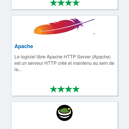
*
*
*
*
4/4
Apache
Le logiciel libre Apache HTTP Server (Apache)
est un serveur HTTP créé et maintenu au sein de
la...
*
*
*
*
4/4