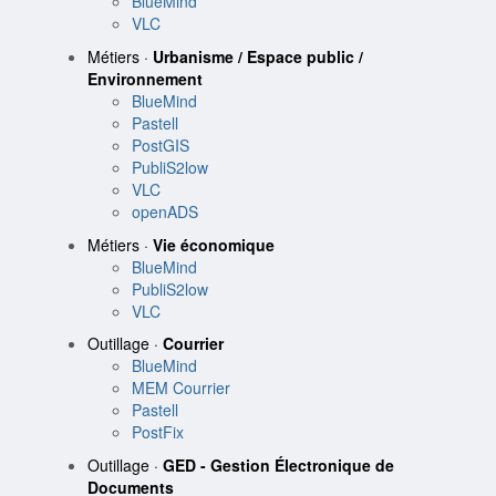
BlueMind
VLC
Métiers ·
Urbanisme / Espace public /
Environnement
BlueMind
Pastell
PostGIS
PubliS2low
VLC
openADS
Métiers ·
Vie économique
BlueMind
PubliS2low
VLC
Outillage ·
Courrier
BlueMind
MEM Courrier
Pastell
PostFix
Outillage ·
GED - Gestion Électronique de
Documents