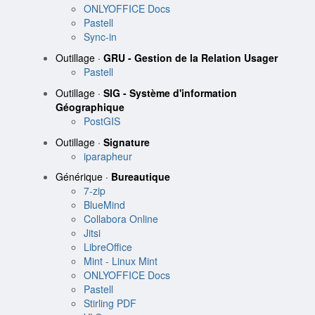
ONLYOFFICE Docs
Pastell
Sync-in
Outillage ·
GRU - Gestion de la Relation Usager
Pastell
Outillage ·
SIG - Système d'information
Géographique
PostGIS
Outillage ·
Signature
iparapheur
Générique ·
Bureautique
7-zip
BlueMind
Collabora Online
Jitsi
LibreOffice
Mint - Linux Mint
ONLYOFFICE Docs
Pastell
Stirling PDF