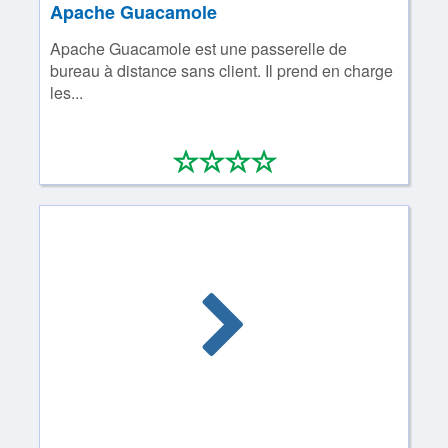
Apache Guacamole
Apache Guacamole est une passerelle de
bureau à distance sans client. Il prend en charge
les...
*
*
*
*
0/4