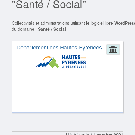
"Santé / Social"
Collectivités et administrations utilisant le logiciel libre
WordPres
du domaine :
Santé / Social
Département des Hautes-Pyrénées
Admin
Mis à jour le
11 octobre 2021