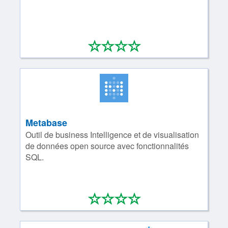
*
*
*
*
0/4
Metabase
Outil de business Intelligence et de visualisation
de données open source avec fonctionnalités
SQL.
*
*
*
*
0/4