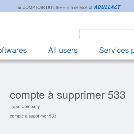
The
COMPTOIR DU LIBRE
is a service of
oftwares
All users
Services 
compte à supprimer 533
Type: Company
compte à supprimer 533