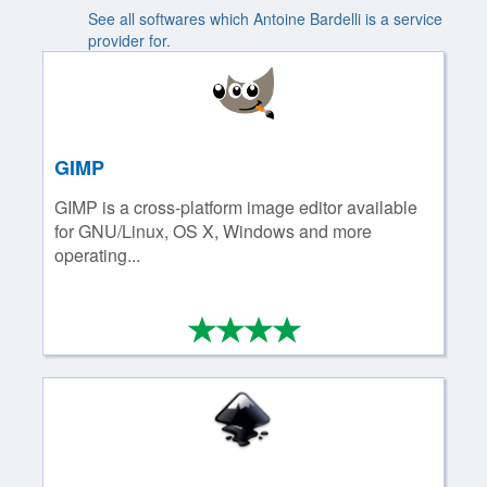
See all softwares which Antoine Bardelli is a service
provider for.
GIMP
GIMP is a cross-platform image editor available
for GNU/Linux, OS X, Windows and more
operating...
*
*
*
*
4/4