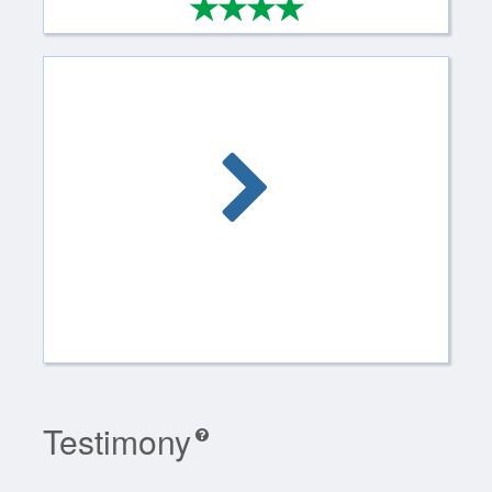
*
*
*
*
4/4
Testimony