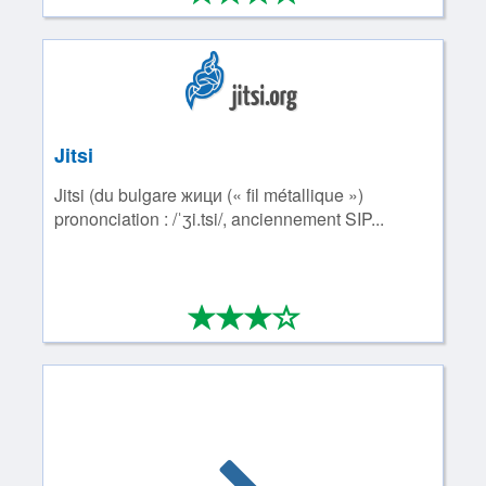
Jitsi
Jitsi (du bulgare жици (« fil métallique »)
prononciation : /ˈʒi.tsi/, anciennement SIP...
*
*
*
*
3/4