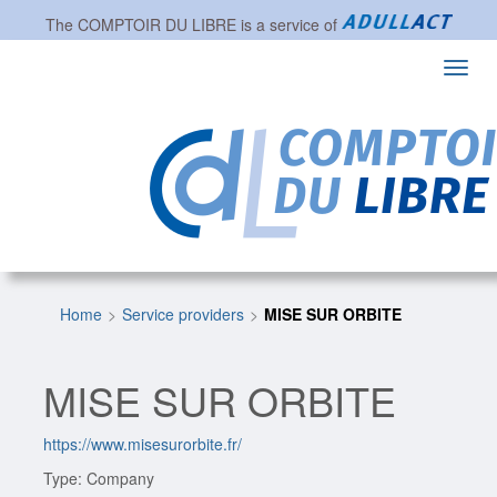
The
COMPTOIR DU LIBRE
is a service of
Toggl
navig
Home
Service providers
MISE SUR ORBITE
MISE SUR ORBITE
https://www.misesurorbite.fr/
Type: Company