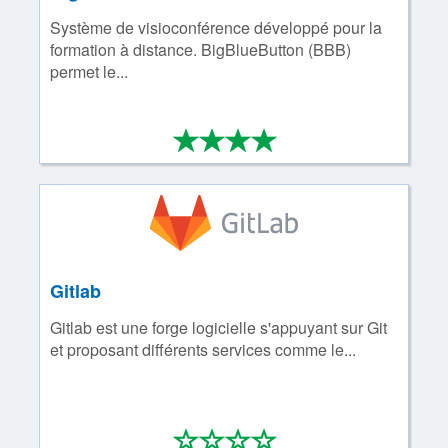
Système de visioconférence développé pour la
formation à distance. BigBlueButton (BBB)
permet le...
*
*
*
*
4/4
Gitlab
Gitlab est une forge logicielle s'appuyant sur Git
et proposant différents services comme le...
*
*
*
*
0/4