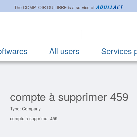
The
COMPTOIR DU LIBRE
is a service of
oftwares
All users
Services 
compte à supprimer 459
Type: Company
compte à supprimer 459