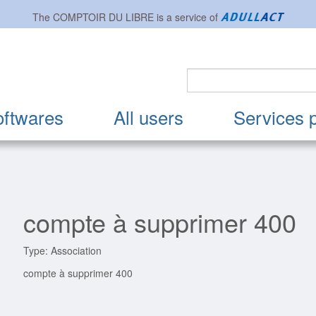
The
COMPTOIR DU LIBRE
is a service of
oftwares
All users
Services 
compte à supprimer 400
Type: Association
compte à supprimer 400