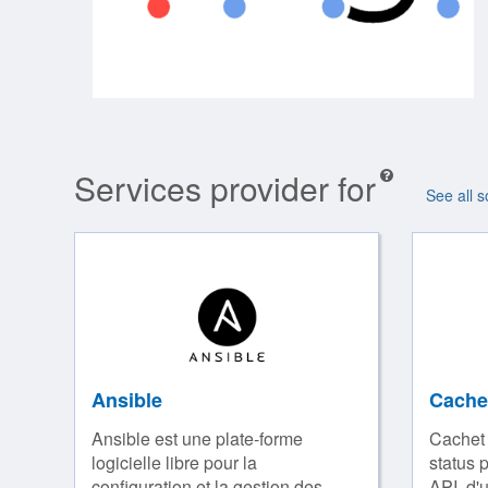
Services provider for
See all s
Ansible
Cache
Ansible est une plate-forme
Cachet 
logicielle libre pour la
status p
configuration et la gestion des
API, d'u