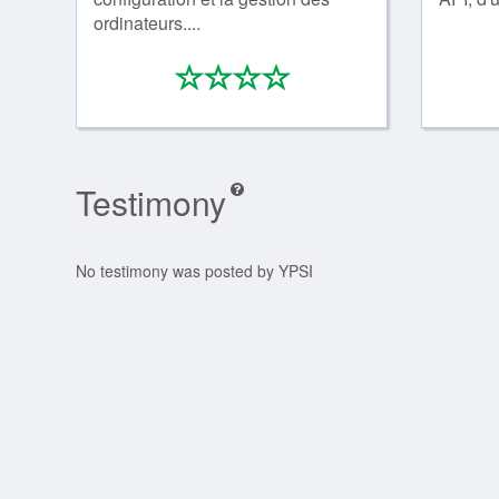
ordinateurs....
*
*
*
*
0/4
Testimony
No testimony was posted by YPSI