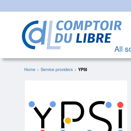
All s
Home
Service providers
YPSI