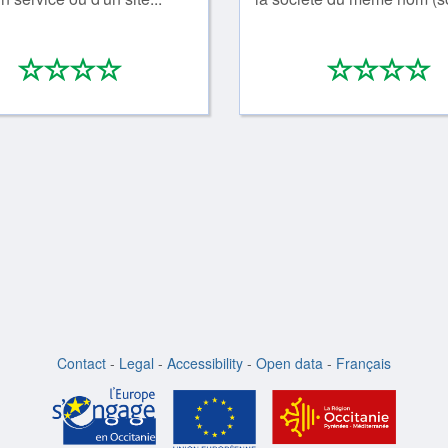
*
*
*
*
*
*
*
0/4
0
Contact
-
Legal
-
Accessibility
-
Open data
-
Français