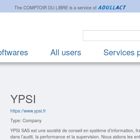
The
COMPTOIR DU LIBRE
is a service of
oftwares
All users
Services 
YPSI
https://www.ypsi.fr
Type: Company
YPSI SAS est une société de conseil en système d’information, 
dans l’audit, la performance et la supervision. Nous aidons les entr