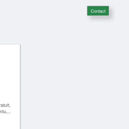
Contact
atuit,
tu,...