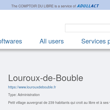
The
COMPTOIR DU LIBRE
is a service of
oftwares
All users
Services 
Louroux-de-Bouble
https://www.lourouxdebouble.fr
Type: Administration
Petit village auvergnat de 239 habitants qui croit au libre et à ses