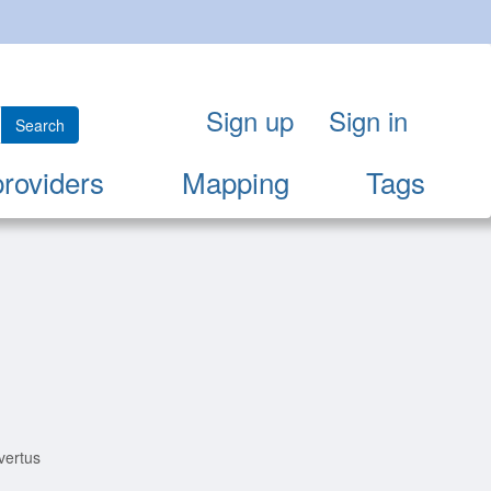
Sign up
Sign in
Search
providers
Mapping
Tags
 vertus