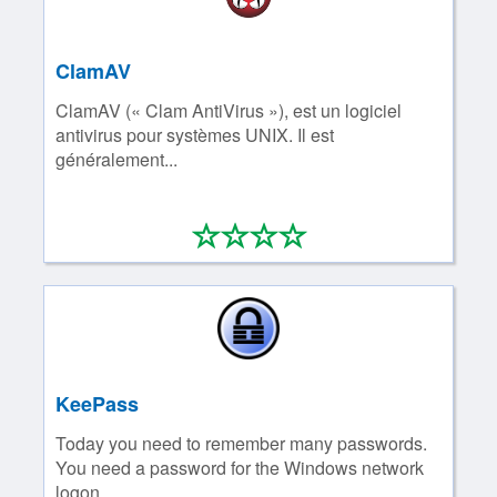
ClamAV
ClamAV (« Clam AntiVirus »), est un logiciel
antivirus pour systèmes UNIX. Il est
généralement...
*
*
*
*
0/4
KeePass
Today you need to remember many passwords.
You need a password for the Windows network
logon,...