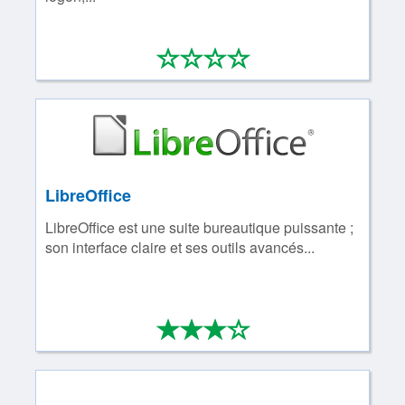
*
*
*
*
0/4
LibreOffice
LibreOffice est une suite bureautique puissante ;
son interface claire et ses outils avancés...
*
*
*
*
3/4