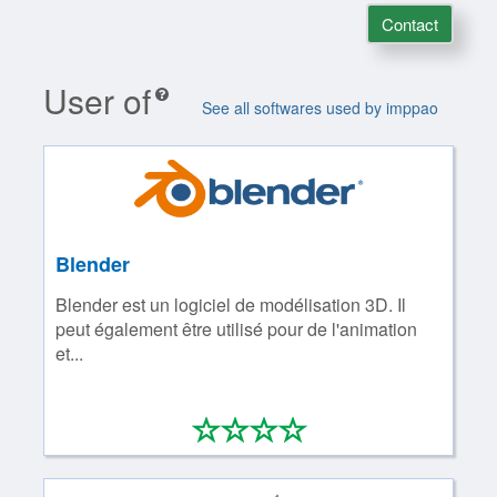
Contact
User of
See all softwares used by imppao
Blender
Blender est un logiciel de modélisation 3D. Il
peut également être utilisé pour de l'animation
et...
*
*
*
*
0/4