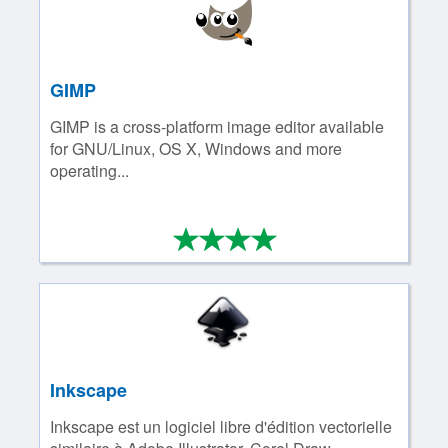
GIMP
GIMP is a cross-platform image editor available
for GNU/Linux, OS X, Windows and more
operating...
*
*
*
*
4/4
Inkscape
Inkscape est un logiciel libre d'édition vectorielle