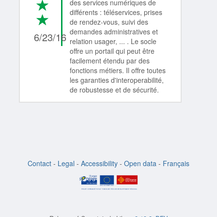
des services numériques de
*
différents : téléservices, prises
*
4/4
de rendez-vous, suivi des
demandes administratives et
6/23/16
relation usager, ... . Le socle
offre un portail qui peut être
facilement étendu par des
fonctions métiers. Il offre toutes
les garanties d'interoperabilité,
de robustesse et de sécurité.
Contact
-
Legal
-
Accessibility
-
Open data
-
Français