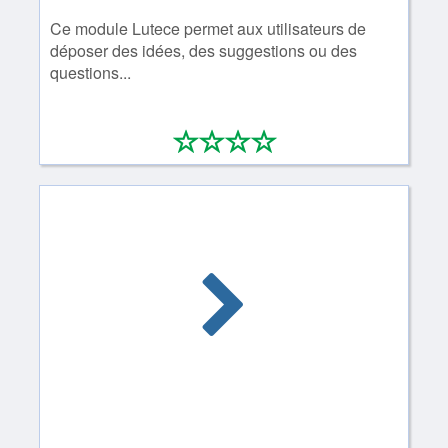
Ce module Lutece permet aux utilisateurs de
déposer des idées, des suggestions ou des
questions...
*
*
*
*
0/4