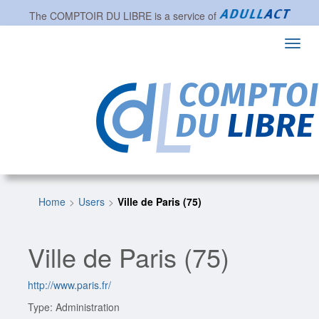
The
COMPTOIR DU LIBRE
is a service of
Toggl
navig
Home
Users
Ville de Paris (75)
Ville de Paris (75)
http://www.paris.fr/
Type: Administration