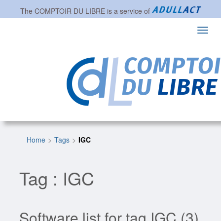
The
COMPTOIR DU LIBRE
is a service of
Toggl
navig
Home
Tags
IGC
Tag : IGC
Software list for tag IGC (3)