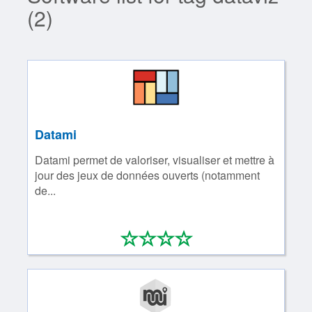
(2)
Datami
Datami permet de valoriser, visualiser et mettre à
jour des jeux de données ouverts (notamment
de...
*
*
*
*
0/4