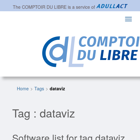
The
COMPTOIR DU LIBRE
is a service of
Toggl
navig
Home
Tags
dataviz
Tag : dataviz
Software list for tag dataviz