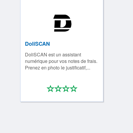
DoliSCAN
DoliSCAN est un assistant
numérique pour vos notes de frais.
Prenez en photo le justificatif,...
*
*
*
*
0/4