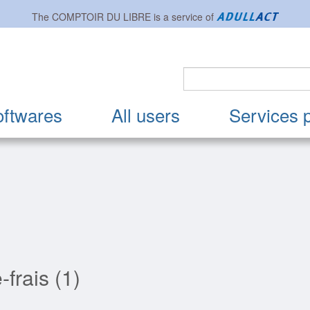
The
COMPTOIR DU LIBRE
is a service of
oftwares
All users
Services 
-frais (1)