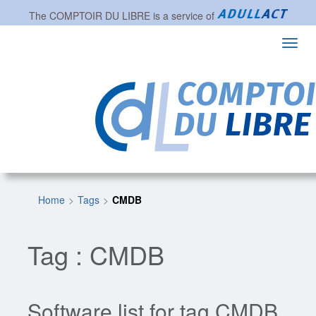
The
COMPTOIR DU LIBRE
is a service of
Toggl
navig
Home
Tags
CMDB
Tag : CMDB
Software list for tag CMDB