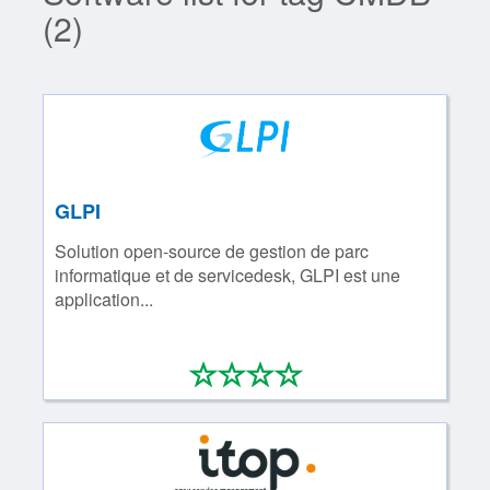
(2)
GLPI
Solution open-­source de gestion de parc
informatique et de servicedesk, GLPI est une
application...
*
*
*
*
0/4