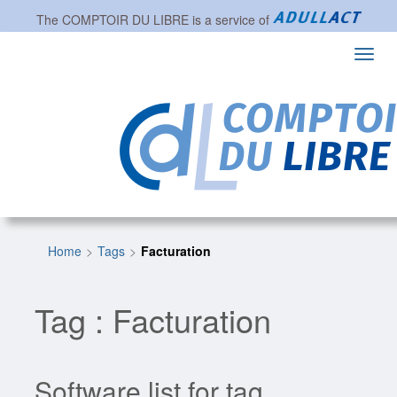
The
COMPTOIR DU LIBRE
is a service of
Toggl
navig
Home
Tags
Facturation
Tag : Facturation
Software list for tag