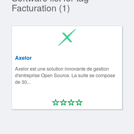
Facturation (1)
Axelor
Axelor est une solution innovante de gestion
d'entreprise Open Source. La suite se compose
de 30...
*
*
*
*
0/4