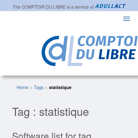
The
COMPTOIR DU LIBRE
is a service of
Toggl
navig
Home
Tags
statistique
Tag : statistique
Software list for tag