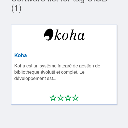
(1)
Koha
Koha est un système intégré de gestion de
bibliothèque évolutif et complet. Le
développement est...
*
*
*
*
0/4