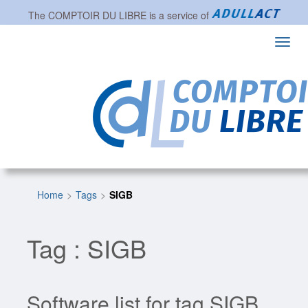
The
COMPTOIR DU LIBRE
is a service of
Toggl
navig
Home
Tags
SIGB
Tag : SIGB
Software list for tag SIGB