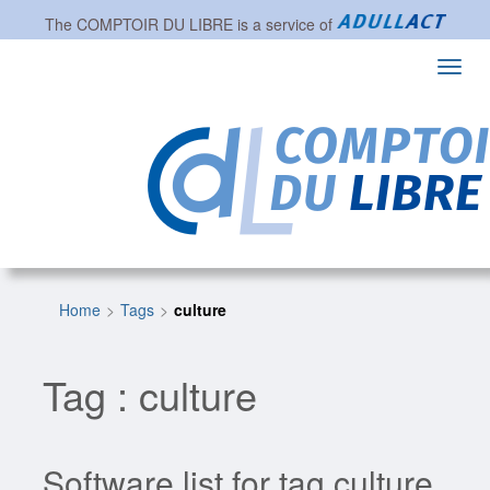
The
COMPTOIR DU LIBRE
is a service of
Toggl
navig
Home
Tags
culture
Tag : culture
Software list for tag culture