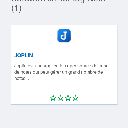
(1)
JOPLIN
Joplin est une application opensource de prise
de notes qui peut gérer un grand nombre de
notes...
*
*
*
*
0/4