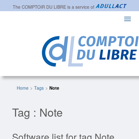
The
COMPTOIR DU LIBRE
is a service of
Toggl
navig
Home
Tags
Note
Tag : Note
Software list for tag Note