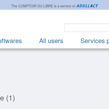
The
COMPTOIR DU LIBRE
is a service of
oftwares
All users
Services 
e (1)