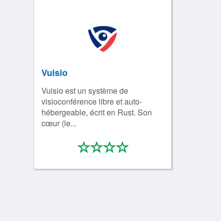
Vuisio
Vuisio est un système de
visioconférence libre et auto-
hébergeable, écrit en Rust. Son
cœur (le...
*
*
*
*
0/4