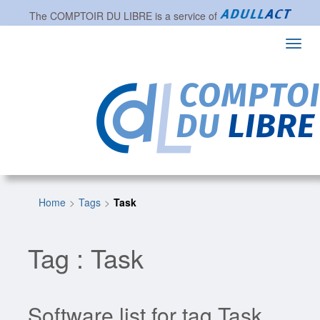
The
COMPTOIR DU LIBRE
is a service of
Toggl
navig
Home
Tags
Task
Tag : Task
Software list for tag Task