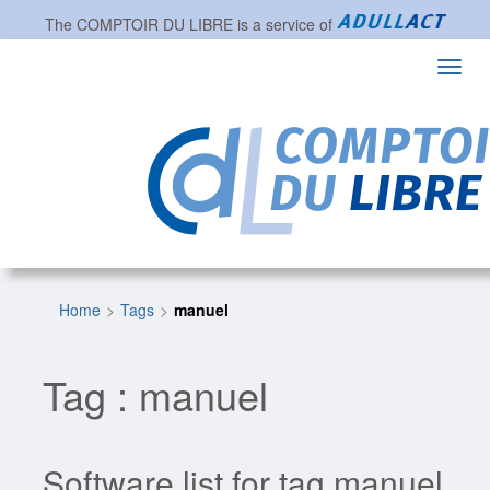
The
COMPTOIR DU LIBRE
is a service of
Toggl
navig
Home
Tags
manuel
Tag : manuel
Software list for tag manuel