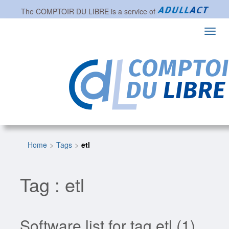
The
COMPTOIR DU LIBRE
is a service of
Toggl
navig
Home
Tags
etl
Tag : etl
Software list for tag etl (1)