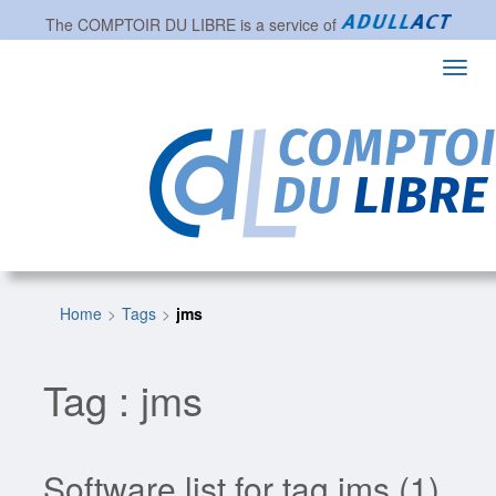
The
COMPTOIR DU LIBRE
is a service of
Toggl
navig
Home
Tags
jms
Tag : jms
Software list for tag jms (1)