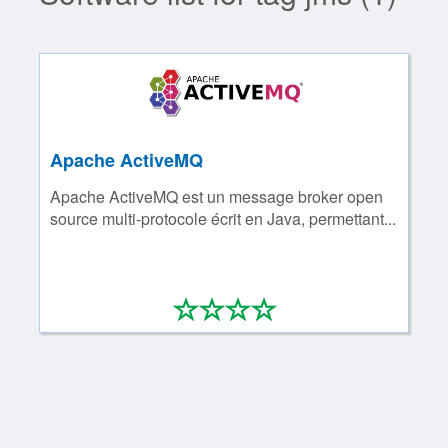
Apache ActiveMQ
Apache ActiveMQ est un message broker open
source multi-protocole écrit en Java, permettant...
*
*
*
*
0/4